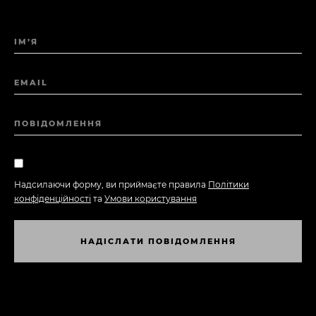
ІМ’Я
EMAIL
ПОВІДОМЛЕННЯ
Надсилаючи форму, ви приймаєте правила
Політики
конфіденційності
та
Умови користування
Н
А
Д
І
С
Л
А
Т
И
П
О
В
І
Д
О
М
Л
Е
Н
Н
Я
Н
А
Д
І
С
Л
А
Т
И
П
О
В
І
Д
О
М
Л
Е
Н
Н
Я