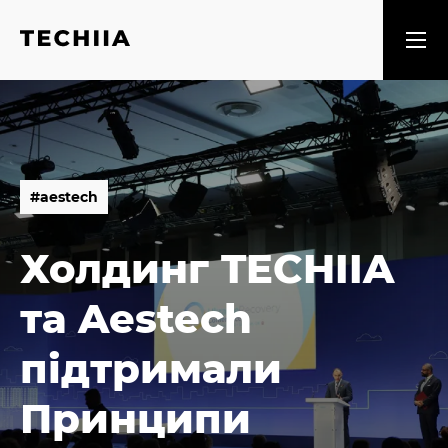
#
a
e
s
t
e
c
h
#
a
e
s
t
e
c
h
Холдинг TECHIIA
та Aestech
підтримали
Принципи