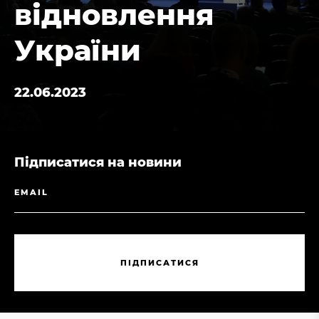
відновлення
України
22.06.2023
Підписатися на новини
П
І
Д
П
И
С
А
Т
И
С
Я
П
І
Д
П
И
С
А
Т
И
С
Я