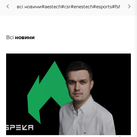
в
с
і
н
о
в
и
н
и
#
a
e
s
t
e
c
h
#
c
s
r
#
e
n
e
s
t
e
c
h
#
e
s
p
o
r
t
s
#
f
s
h
o
l
d
i
n
g
в
с
і
н
о
в
и
н
и
#
a
e
s
t
e
c
h
#
c
s
r
#
e
n
e
s
t
e
c
h
#
e
s
p
o
r
t
s
#
f
s
h
o
l
d
i
n
g
Всі
новини