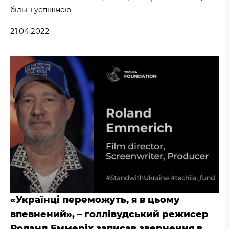
більш успішною.
21.04.2022
«Українці переможуть, я в цьому
впевнений», – голлівудський режисер
Роланд Еммеріх записав звернення в