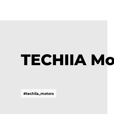
TECHIIA Mo
#
t
e
c
h
i
i
a
_
m
o
t
o
r
s
#
t
e
c
h
i
i
a
_
m
o
t
o
r
s