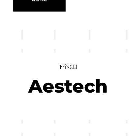
访
问
网
站
下个项目
Aestech