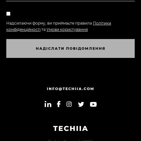
Надсилаючи форму, ви приймаєте правила
Політики
конфіденційності
та
Умови користування
Н
А
Д
І
С
Л
А
Т
И
П
О
В
І
Д
О
М
Л
Е
Н
Н
Я
Н
А
Д
І
С
Л
А
Т
И
П
О
В
І
Д
О
М
Л
Е
Н
Н
Я
INFO@TECHIIA.COM