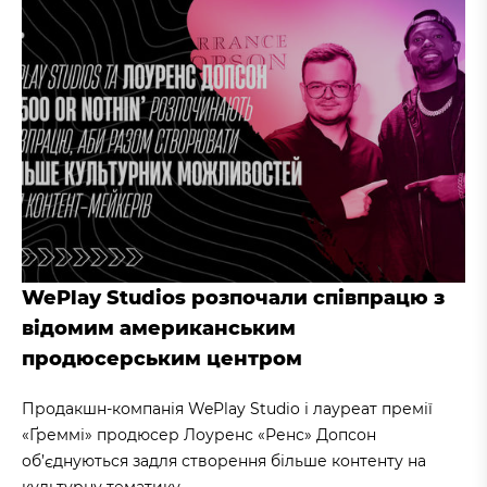
WePlay Studios розпочали співпрацю з
відомим американським
продюсерським центром
Продакшн-компанія WePlay Studio і лауреат премії
«Ґреммі» продюсер Лоуренс «Ренс» Допсон
об’єднуються задля створення більше контенту на
культурну тематику.