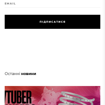
EMAIL
П
І
Д
П
И
С
А
Т
И
С
Я
П
І
Д
П
И
С
А
Т
И
С
Я
Останні
новини