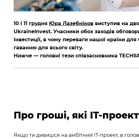
10 і 11 грудня
Юра Лазебніков
виступив на дво
UkraineInvest. Учасники обох заходів обговор
інвестиції, в чому переваги нашої країни для 
гаванню для всього світу.
Нижче — головні тези співзасновника TECHIIA
Про гроші, які IT-проек
Якщо ти дивишся на амбітний IT-проект, в голо