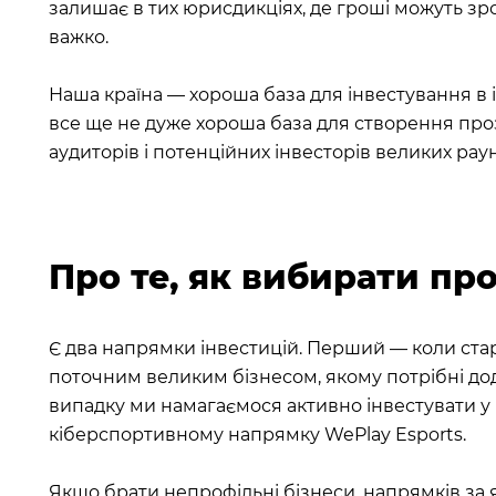
залишає в тих юрисдикціях, де гроші можуть зр
важко.
Наша країна — хороша база для інвестування в і
все ще не дуже хороша база для створення прозо
аудиторів і потенційних інвесторів великих раун
Про те, як вибирати про
Є два напрямки інвестицій. Перший — коли стар
поточним великим бізнесом, якому потрібні до
випадку ми намагаємося активно інвестувати у 
кіберспортивному напрямку WePlay Esports.
Якщо брати непрофільні бізнеси, напрямків за 