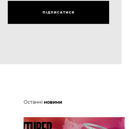
П
І
Д
П
И
С
А
Т
И
С
Я
П
І
Д
П
И
С
А
Т
И
С
Я
Останні
новини