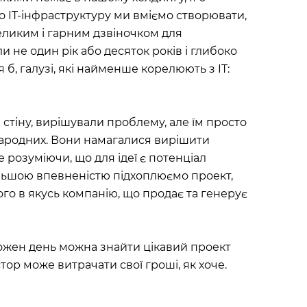
що IT-інфраструктуру ми вміємо створювати,
ликим і гарним дзвіночком для
ли не один рік або десяток років і глибоко
 б, галузі, які найменше корелюють з IT:
в стіну, вирішували проблему, але їм просто
жнародних. Вони намагалися вирішити
 розуміючи, що для ідеї є потенціал
 більшою впевненістю підхоплюємо проект,
го в якусь компанію, що продає та генерує
Кожен день можна знайти цікавий проект
тор може витрачати свої гроші, як хоче.