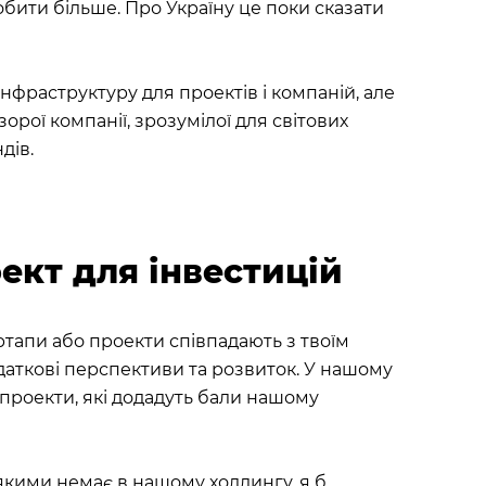
обити більше. Про Україну це поки сказати
нфраструктуру для проектів і компаній, але
рої компанії, зрозумілої для світових
дів.
ект для інвестицій
тапи або проекти співпадають з твоїм
даткові перспективи та розвиток. У нашому
проекти, які додадуть бали нашому
якими немає в нашому холдингу, я б