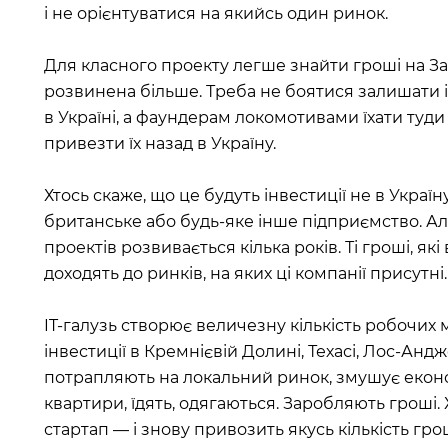
і не орієнтуватися на якийсь один ринок.
Для класного проекту легше знайти гроші на За
розвинена більше. Треба не боятися залишати 
в Україні, а фаундерам локомотивами їхати туд
привезти їх назад в Україну.
Хтось скаже, що це будуть інвестиції не в Україн
британське або будь-яке інше підприємство. Але
проектів розвивається кілька років. Ті гроші, як
доходять до ринків, на яких ці компанії присутні.
IT-галузь створює величезну кількість робочих 
інвестиції в Кремнієвій Долині, Техасі, Лос-Анд
потрапляють на локальний ринок, змушує еконо
квартири, їдять, одягаються. Заробляють гроші.
стартап — і знову привозить якусь кількість грош