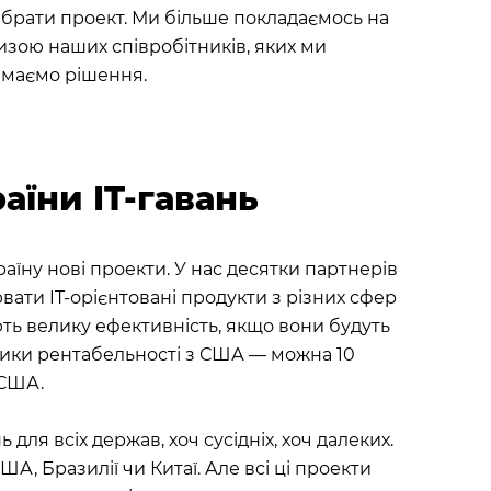
ибрати проект. Ми більше покладаємось на
тизою наших співробітників, яких ми
ймаємо рішення.
раїни IT-гавань
раїну нові проекти. У нас десятки партнерів
ювати IT-орієнтовані продукти з різних сфер
ують велику ефективність, якщо вони будуть
зники рентабельності з США — можна 10
 США.
для всіх держав, хоч сусідніх, хоч далеких.
, Бразилії чи Китаї. Але всі ці проекти