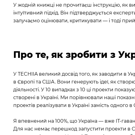
У жодній книжці не прочитаєш інструкцію, як в
інтуїтивний підхід. Він підтверджується експер
залучаємо оцінювати, критикувати — і тоді при
Про те, як зробити з Ук
У TECHIIA великий досвід того, як заводити в Ук
в Європі та США. Вони генерують ідеї, як створ
діяльності. У 10 випадках з 10 ці проекти показ
створені в Україні. Ми порівнювали наші пока
проектів реалізувати в Україні замість одного в
Я впевнений на 100%, що Україна — вже IT-гавань 
Для нас немає перешкод запустити проекти в США