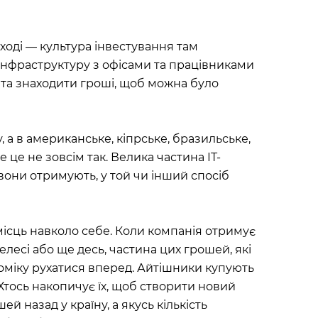
ході — культура інвестування там
інфраструктуру з офісами та працівниками
и та знаходити гроші, щоб можна було
у, а в американське, кіпрське, бразильське,
 це не зовсім так. Велика частина IT-
і вони отримують, у той чи інший спосіб
місць навколо себе. Коли компанія отримує
желесі або ще десь, частина цих грошей, які
міку рухатися вперед. Айтішники купують
 Хтось накопичує їх, щоб створити новий
ей назад у країну, а якусь кількість