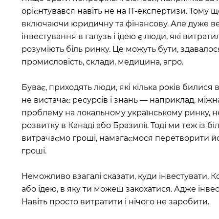
орієнтувався навіть не на IT-експертизи. Тому 
включаючи юридичну та фінансову. Але дуже ве
інвестування в галузь і ідею є люди, які витрати
розуміють біль ринку. Це можуть бути, здавалося
промисловість, склади, медицина, агро.
Буває, приходять люди, які кілька років билися 
не вистачає ресурсів і знань — наприклад, мі
проблему на локальному українському ринку, не
розвитку в Канаді або Бразилії. Тоді ми теж із
витрачаємо гроші, намагаємося перетворити йо
гроші.
Неможливо взагалі сказати, куди інвестувати. 
або ідею, в яку ти можеш закохатися. Адже інвес
Навіть просто витратити і нічого не заробити.