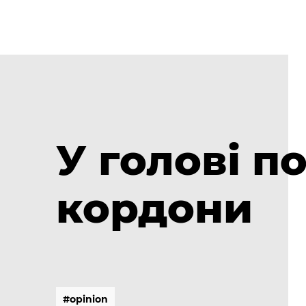
У голові п
кордони
#
o
p
i
n
i
o
n