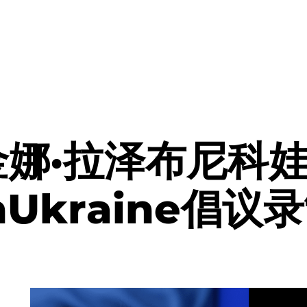
金娜·拉泽布尼科
thUkraine倡