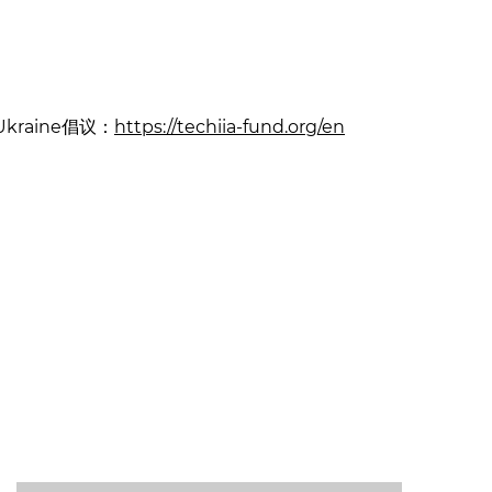
kraine倡议：
https://techiia-fund.org/en