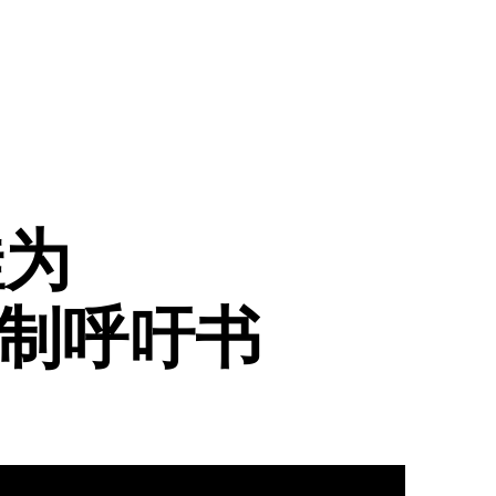
娃为
议录制呼吁书