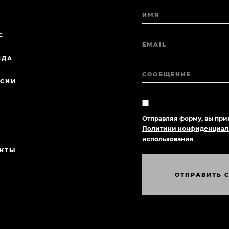
ИМЯ
С
EMAIL
НДА
СООБЩЕНИЕ
НСИИ
А
Отправляя форму, вы при
Политики конфиденциал
использования
АКТЫ
О
Т
П
Р
А
В
И
Т
Ь
О
Т
П
Р
А
В
И
Т
Ь