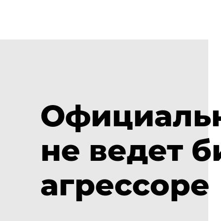
Официальн
не ведет б
агрессоре