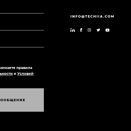
INFO@TECHIIA.COM
нимаете правила
ьности
и
Условий
С
О
О
Б
Щ
Е
Н
И
Е
С
О
О
Б
Щ
Е
Н
И
Е