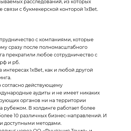
зываемых расследований, из которых
е связи с букмекерской конторой 1xBet.
отрудничество с компаниями, которые
тому сразу после полномасштабного
га прекратили любое сотрудничество с
ф и рб.
в интересах 1xBet, как и любой другой
инга.
о согласно действующему
ждународные аудиты и не имеет никаких
ирующих органов ни на территории
а рубежом. В холдинге работает более
более 10 различных бизнес-направлений. И
и доступными методами.
лдинг через ОО «Фундация Течия» и