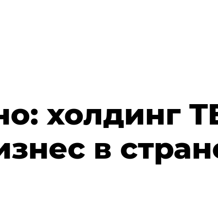
о: холдинг T
изнес в стран