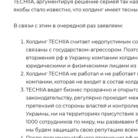
TECHIIA, аргументируя решение серией так на
якобы стало известно, что холдинг имеет тесны
В связи с этим в очередной раз заявляем:
Холдинг TECHIIA считает недопустимым с
связаны с государством-агрессором. Поэ
вторжения рф в Украину компании холдин
юридическими и физическими лицами из р
Холдинг TECHIIA не работал и не работает 
компании, которая не входит в состав холд
TECHIIA ведет бизнес прозрачно и открыт
законодательству, регулярно проходит ме
претензий со стороны властей и контрол
Украины, ни на территориях присутствия з
1000 сотрудников по миру, мы развиваем 
мы будем защищать свою репутацию всем
После полномасштабного вторжения рф хо