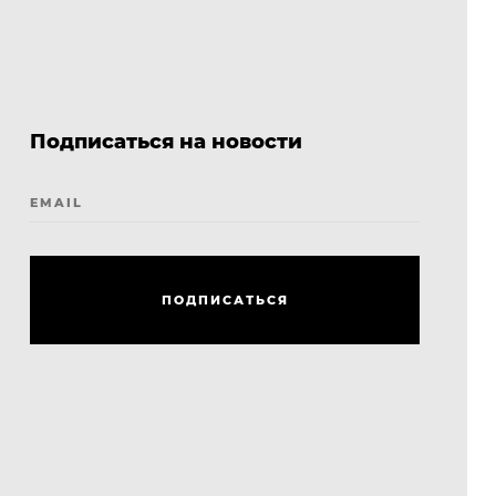
Подписаться на новости
EMAIL
П
О
Д
П
И
С
А
Т
Ь
С
Я
П
О
Д
П
И
С
А
Т
Ь
С
Я