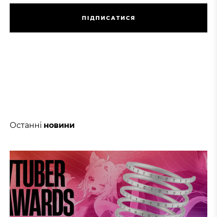
П
І
Д
П
И
С
А
Т
И
С
Я
П
І
Д
П
И
С
А
Т
И
С
Я
Останні
новини