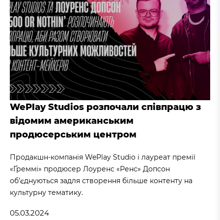
WePlay Studios розпочали співпрацю з
відомим американським
продюсерським центром
Продакшн-компанія WePlay Studio і лауреат премії
«Ґреммі» продюсер Лоуренс «Ренс» Допсон
об’єднуються задля створення більше контенту на
культурну тематику.
05.03.2024