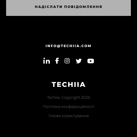
Н
А
Д
І
С
Л
А
Т
И
П
О
В
І
Д
О
М
Л
Е
Н
Н
Я
Н
А
Д
І
С
Л
А
Т
И
П
О
В
І
Д
О
М
Л
Е
Н
Н
Я
INFO@TECHIIA.COM
Techiia. Copyright 2026
Політика конфіденційності
Умови користування