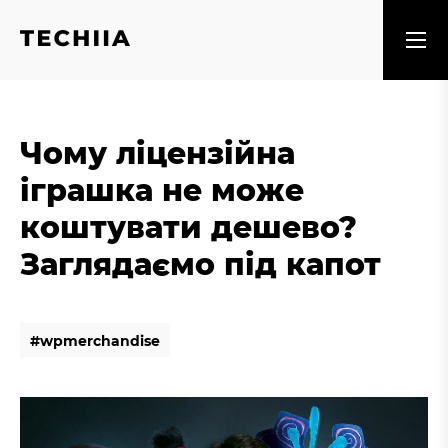
Чому ліцензійна
іграшка не може
коштувати дешево?
Заглядаємо під капот
#
w
p
m
e
r
c
h
a
n
d
i
s
e
#
w
p
m
e
r
c
h
a
n
d
i
s
e