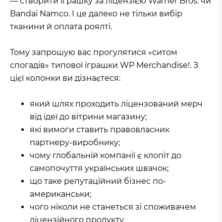
— створити іграшку за ліцензією Warner Bros. чи
Bandai Namco. І це далеко не тільки вибір
тканини й оплата роялті.
Тому запрошую вас прогулятися «ситом
спогадів» типової іграшки WP Merchandise!. З
цієї колонки ви дізнаєтеся:
який шлях проходить ліцензований мерч
від ідеї до вітрини магазину;
які вимоги ставить правовласник
партнеру-виробнику;
чому глобальній компанії є клопіт до
самопочуття українських швачок;
що таке репутаційний бізнес по-
американськи;
чого ніколи не станеться зі споживачем
ліцензійного продукту.