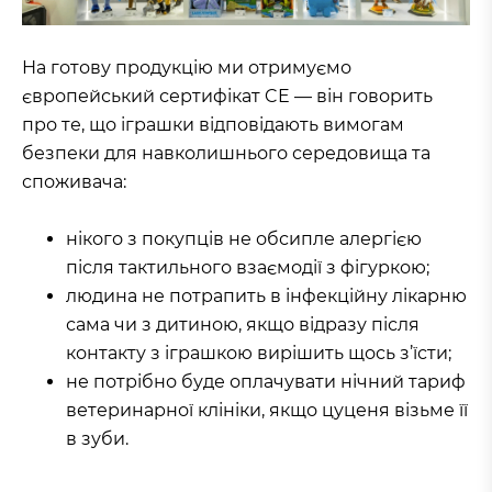
На готову продукцію ми отримуємо
європейський сертифікат CE — він говорить
про те, що іграшки відповідають вимогам
безпеки для навколишнього середовища та
споживача:
нікого з покупців не обсипле алергією
після тактильного взаємодії з фігуркою;
людина не потрапить в інфекційну лікарню
сама чи з дитиною, якщо відразу після
контакту з іграшкою вирішить щось з’їсти;
не потрібно буде оплачувати нічний тариф
ветеринарної клініки, якщо цуценя візьме її
в зуби.