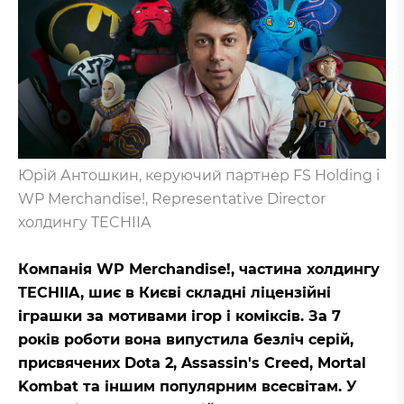
Юрій Антошкин, керуючий партнер FS Holding і
WP Merchandise!, Representative Director
холдингу TECHIIA
Компанія WP Merchandise!, частина холдингу
TECHIIA, шиє в Києві складні ліцензійні
іграшки за мотивами ігор і коміксів. За 7
років роботи вона випустила безліч серій,
присвячених Dota 2, Assassin's Creed, Mortal
Kombat та іншим популярним всесвітам. У