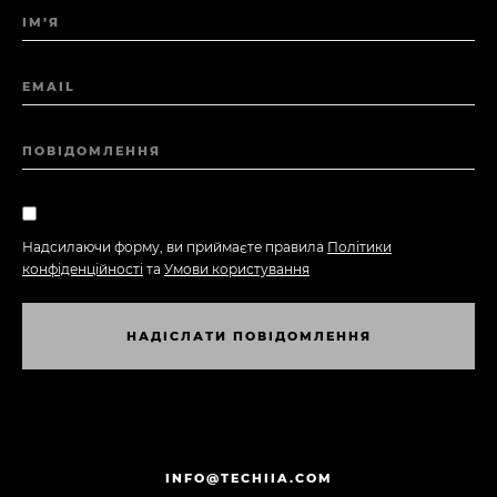
ІМ’Я
EMAIL
ПОВІДОМЛЕННЯ
Надсилаючи форму, ви приймаєте правила
Політики
конфіденційності
та
Умови користування
Н
А
Д
І
С
Л
А
Т
И
П
О
В
І
Д
О
М
Л
Е
Н
Н
Я
Н
А
Д
І
С
Л
А
Т
И
П
О
В
І
Д
О
М
Л
Е
Н
Н
Я
INFO@TECHIIA.COM