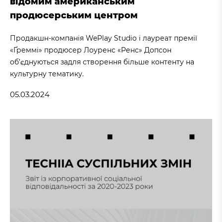
відомим американським
продюсерським центром
Продакшн-компанія WePlay Studio і лауреат премії
«Ґреммі» продюсер Лоуренс «Ренс» Допсон
об’єднуються задля створення більше контенту на
культурну тематику.
05.03.2024