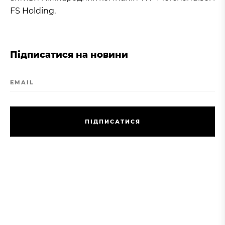
FS Holding.
Підписатися на новини
EMAIL
П
І
Д
П
И
С
А
Т
И
С
Я
П
І
Д
П
И
С
А
Т
И
С
Я