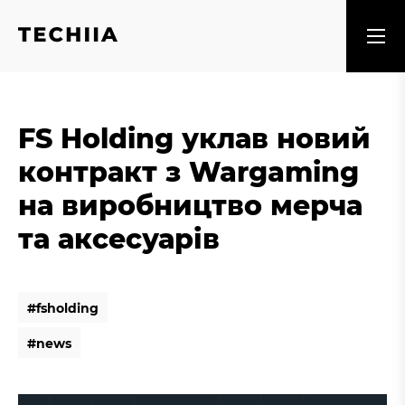
FS Holding уклав новий
контракт з Wargaming
на виробництво мерча
та аксесуарів
#
f
s
h
o
l
d
i
n
g
#
f
s
h
o
l
d
i
n
g
#
n
e
w
s
#
n
e
w
s