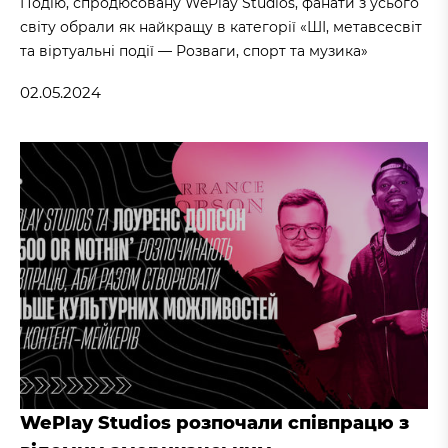
Подію, спродюсовану WePlay Studios, фанати з усього
світу обрали як найкращу в категорії «ШІ, метавсесвіт
та віртуальні події — Розваги, спорт та музика»
02.05.2024
WePlay Studios розпочали співпрацю з