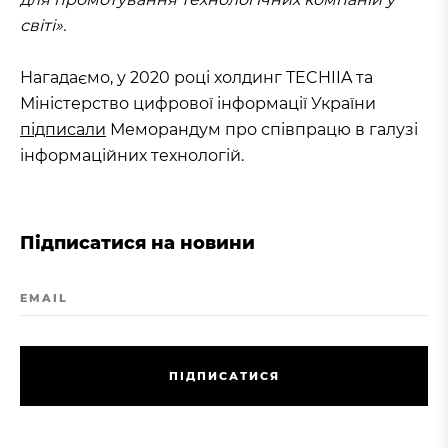
світі».
Нагадаємо, у 2020 році холдинг TECHIIA та
Міністерство цифрової інформації України
підписали
Меморандум про співпрацю в галузі
інформаційних технологій.
Підписатися на новини
EMAIL
П
І
Д
П
И
С
А
Т
И
С
Я
П
І
Д
П
И
С
А
Т
И
С
Я