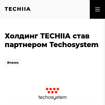
Холдинг TECHIIA став
партнером Techosystem
#
n
e
w
s
#
n
e
w
s