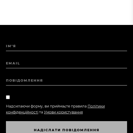
ІМ’Я
EMAIL
ПОВІДОМЛЕННЯ
Надсилаючи форму, ви приймаєте правила
Політики
конфіденційності
та
Умови користування
Н
А
Д
І
С
Л
А
Т
И
П
О
В
І
Д
О
М
Л
Е
Н
Н
Я