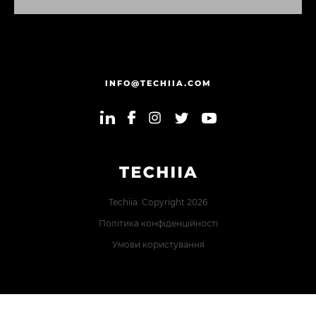
Н
А
Д
І
С
Л
А
Т
И
П
О
В
І
Д
О
М
Л
Е
Н
Н
Я
INFO@TECHIIA.COM
Techiia. Copyright 2026
Політика конфіденційності
Умови користування
Error: The domain TECHIIA.COM is not authorized to show
the cookie declaration for domain group ID 8171e5f2-2910-