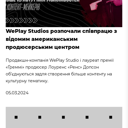
WePlay Studios розпочали співпрацю з
відомим американським
продюсерським центром
Продакшн-компанія WePlay Studio і лауреат премії
«Ґреммі» продюсер Лоуренс «Ренс» Допсон
об’єднуються задля створення більше контенту на
культурну тематику.
05.03.2024