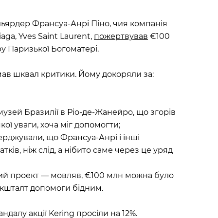
ільярдер Франсуа-Анрі Піно, чия компанія
ga, Yves Saint Laurent,
пожертвував
€100
у Паризької Богоматері.
мав шквал критики. Йому докоряли за:
узей Бразилії в Ріо-де-Жанейро, що згорів
кої уваги, хоча міг допомогти;
рджували, що Франсуа-Анрі і інші
ів, ніж слід, а нібито саме через це уряд
ний проект — мовляв, €100 млн можна було
 кшталт допомоги бідним.
андалу акції Kering просіли на 12%.