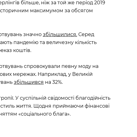
ерлінгів більше, ніж за той же період 2019
 історичним максимумом за обсягом
ртвувань значно
збільшилися.
Серед
ають пандемію та величезну кількість
еказ коштів.
ертвувань спровокували певну моду на
ргових мережах. Наприклад, у Великій
увань
збільшився
на 32%.
пії. У суспільній свідомості благодійність
к стиль життя. Щодня приймаючи фінансові
яттям «соціального блага».