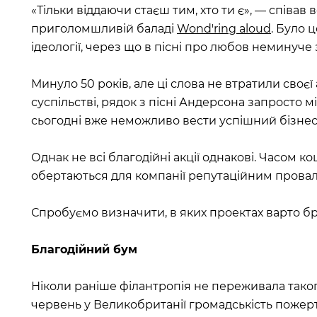
«Тільки віддаючи стаєш тим, хто ти є», — співа
приголомшливій баладі
Wond'ring aloud
. Було ц
ідеології, через що в пісні про любов неминуче 
Минуло 50 років, але ці слова не втратили своєї 
суспільстві, рядок з пісні Андерсона запросто м
сьогодні вже неможливо вести успішний бізнес 
Однак не всі благодійні акції однакові. Часом ко
обертаються для компанії репутаційним прова
Спробуємо визначити, в яких проектах варто брат
Благодійний бум
Ніколи раніше філантропія не переживала таког
червень у Великобританії громадськість пожер