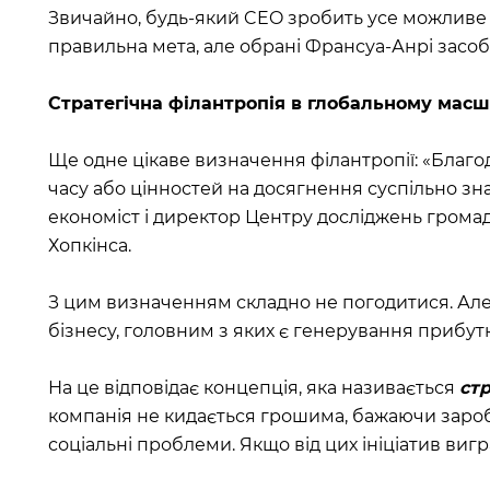
Звичайно, будь-який CEO зробить усе можливе д
правильна мета, але обрані Франсуа-Анрі засо
Стратегічна філантропія в глобальному масш
Ще одне цікаве визначення філантропії: «Благ
часу або цінностей на досягнення суспільно зн
економіст і директор Центру досліджень громад
Хопкінса.
З цим визначенням складно не погодитися. Але 
бізнесу, головним з яких є генерування прибут
На це відповідає концепція, яка називається
ст
компанія не кидається грошима, бажаючи зароби
соціальні проблеми. Якщо від цих ініціатив вигра