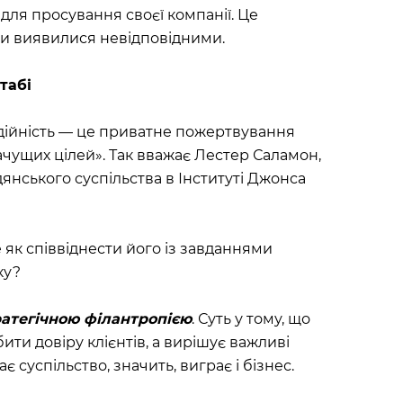
ля просування своєї компанії. Це
би виявилися невідповідними.
табі
одійність — це приватне пожертвування
ачущих цілей». Так вважає Лестер Саламон,
янського суспільства в Інституті Джонса
як співвіднести його із завданнями
ку?
ратегічною філантропією
. Суть у тому, що
ти довіру клієнтів, а вирішує важливі
є суспільство, значить, виграє і бізнес.