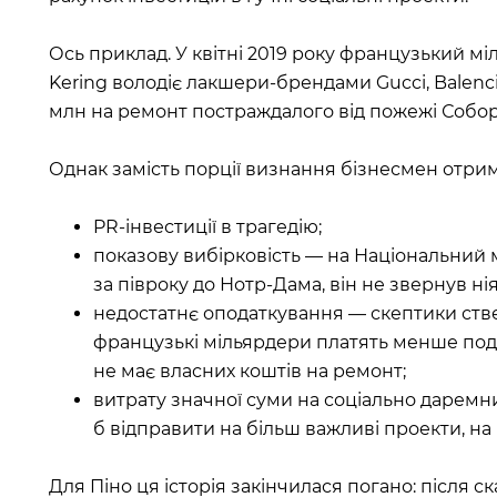
Ось приклад. У квітні 2019 року французький м
Kering володіє лакшери-брендами Gucci, Balencia
млн на ремонт постраждалого від пожежі Собор
Однак замість порції визнання бізнесмен отри
PR-інвестиції в трагедію;
показову вибірковість — на Національний м
за півроку до Нотр-Дама, він не звернув нія
недостатнє оподаткування — скептики стве
французькі мільярдери платять менше податк
не має власних коштів на ремонт;
витрату значної суми на соціально дарем
б відправити на більш важливі проекти, на
Для Піно ця історія закінчилася погано: після ск