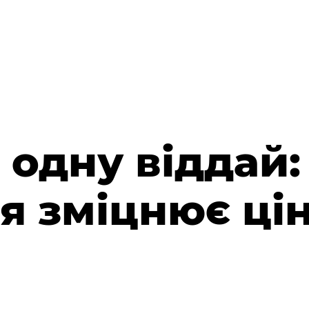
 одну віддай:
я зміцнює цін