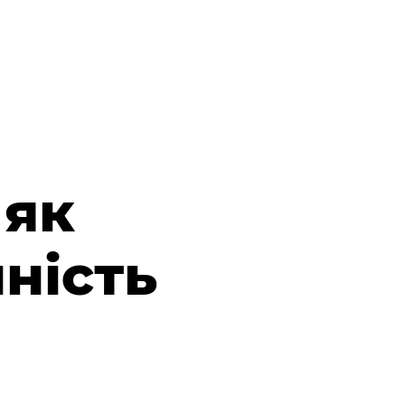
 як
ність