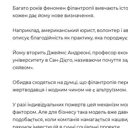
Багато років феномен філантропії вивчають істор
кожен дає йому нове визначення.
Наприклад, американський юрист, волонтер і а
описує благодійність як практику, яка породжує
Йому вторить Джеймс Андреоні, професор екон
університету в Сан-Дієго, називаючи почуття з
сяйвом».
Обидва сходяться на думці, що філантропія пер
жертводавця і жодним чином не є альтруїзмом.
У разі індивідуальних пожертв цей механізм м
фактором. Але для бізнесу така модель вже дав
подобається, коли компанія намагається нашви
рахунок інвестицій в гучні соціальні проекти.