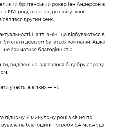
в великий британський рокер Іен Андерсон в
е в 1971 році, в період розквіту лівої
з’являвся другий сенс.
актуальності. На тлі змін, що відбуваються в
іг би стати девізом багатьох компаній. Адже
і не займатися благодійністю.
шти, виділені на, здавалося б, добру справу,
лом.
и участь, а в яких — ні.
о підйому. У минулому році з січня по
твувала на благодійні потреби
5,4 мільярда