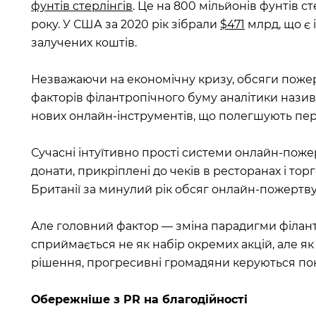
фунтів стерлінгів
. Це на 800 мільйонів фунтів ст
року. У США за 2020 рік зібрали
$471
млрд, що є
залучених коштів.
Незважаючи на економічну кризу, обсяги поже
факторів філантропічного буму аналітики назив
нових онлайн-інструментів, що полегшують пер
Сучасні інтуїтивно прості системи онлайн-пож
донати, прикріплені до чеків в ресторанах і то
Британії за минулий рік обсяг онлайн-пожертв
Але головний фактор — зміна парадигми філантро
сприймається не як набір окремих акцій, але я
рішення, прогресивні громадяни керуються пон
Обережніше з PR на благодійності