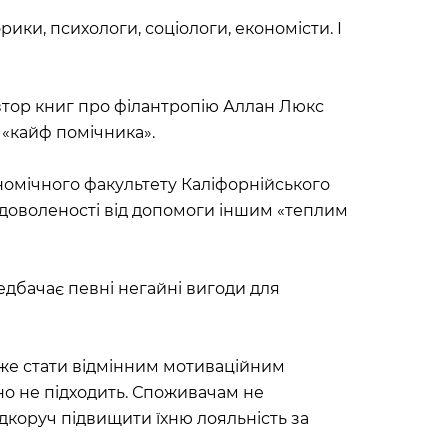
ики, психологи, соціологи, економісти. І
втор книг про філантропію Аллан Люкс
 «кайф помічника».
омічного факультету Каліфорнійського
адоволеності від допомоги іншим «теплим
едбачає певні негайні вигоди для
оже стати відмінним мотиваційним
но не підходить. Споживачам не
дкоруч підвищити їхню лояльність за