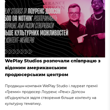
WePlay Studios розпочали співпрацю з
відомим американським
продюсерським центром
Продакшн-компанія WePlay Studio і лауреат премії
«Ґреммі» продюсер Лоуренс «Ренс» Допсон
об’єднуються задля створення більше контенту на
культурну тематику.