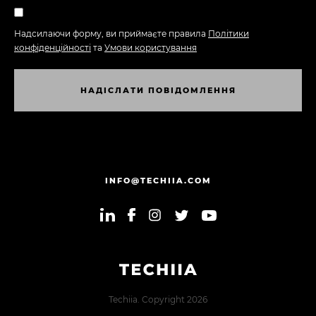
Надсилаючи форму, ви приймаєте правила
Політики
конфіденційності
та
Умови користування
Н
А
Д
І
С
Л
А
Т
И
П
О
В
І
Д
О
М
Л
Е
Н
Н
Я
Н
А
Д
І
С
Л
А
Т
И
П
О
В
І
Д
О
М
Л
Е
Н
Н
Я
INFO@TECHIIA.COM
Techiia. Copyright 2026