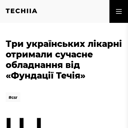
Три українських лікарні
отримали сучасне
обладнання від
«Фундації Течія»
#
c
s
r
#
c
s
r