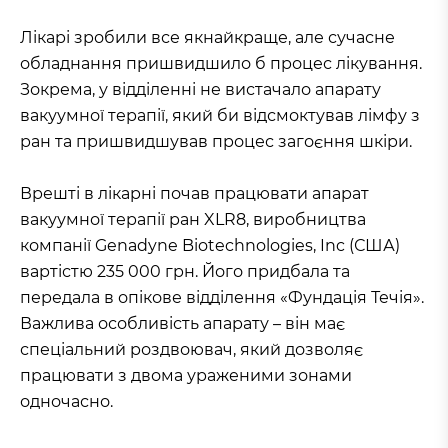
Лікарі зробили все якнайкраще, але сучасне
обладнання пришвидшило б процес лікування.
Зокрема, у відділенні не вистачало апарату
вакуумної терапії, який би відсмоктував лімфу з
ран та пришвидшував процес загоєння шкіри.
Врешті в лікарні почав працювати апарат
вакуумної терапії ран XLR8, виробництва
компанії Genadyne Biotechnologies, Inc (США)
вартістю 235 000 грн. Його придбала та
передала в опікове відділення «Фундація Течія».
Важлива особливість апарату – він має
спеціальний роздвоювач, який дозволяє
працювати з двома ураженими зонами
одночасно.