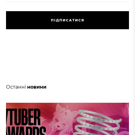
П
І
Д
П
И
С
А
Т
И
С
Я
П
І
Д
П
И
С
А
Т
И
С
Я
Останні
новини