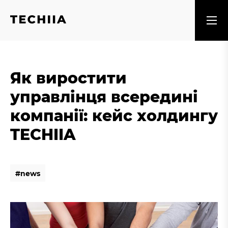
Як виростити
управлінця всередині
компанії: кейс холдингу
TECHIIA
#
n
e
w
s
#
n
e
w
s