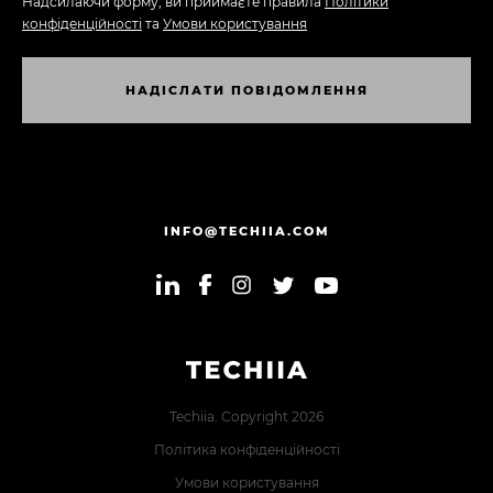
Надсилаючи форму, ви приймаєте правила
Політики
конфіденційності
та
Умови користування
Н
А
Д
І
С
Л
А
Т
И
П
О
В
І
Д
О
М
Л
Е
Н
Н
Я
Н
А
Д
І
С
Л
А
Т
И
П
О
В
І
Д
О
М
Л
Е
Н
Н
Я
INFO@TECHIIA.COM
Techiia. Copyright 2026
Політика конфіденційності
Умови користування