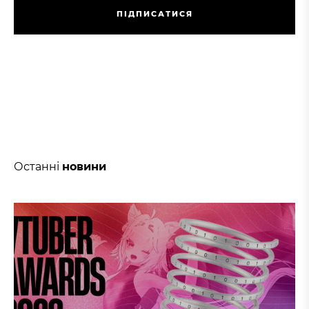
П
І
Д
П
И
С
А
Т
И
С
Я
П
І
Д
П
И
С
А
Т
И
С
Я
Останні
новини