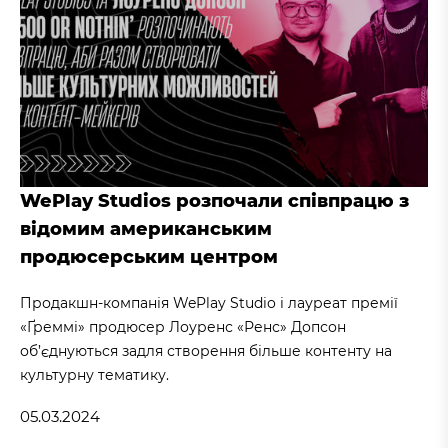
WePlay Studios розпочали співпрацю з
відомим американським
продюсерським центром
Продакшн-компанія WePlay Studio і лауреат премії
«Ґреммі» продюсер Лоуренс «Ренс» Допсон
об’єднуються задля створення більше контенту на
культурну тематику.
05.03.2024