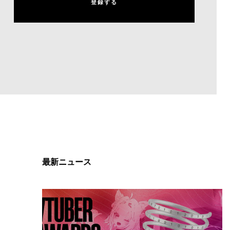
登
録
す
る
登
録
す
る
最新ニュース