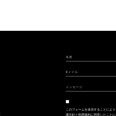
名前
Eメイル
メッセージ
このフォームを送信することにより
任
護方針
と
利用規約
に同意したことに