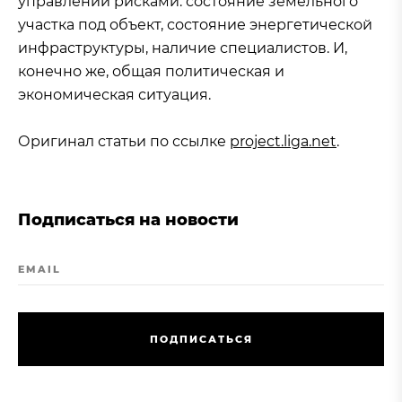
управлении рисками: состояние земельного
участка под объект, состояние энергетической
инфраструктуры, наличие специалистов. И,
конечно же, общая политическая и
экономическая ситуация.
Оригинал статьи по ссылке
project.liga.net
.
Подписаться на новости
EMAIL
П
О
Д
П
И
С
А
Т
Ь
С
Я
П
О
Д
П
И
С
А
Т
Ь
С
Я