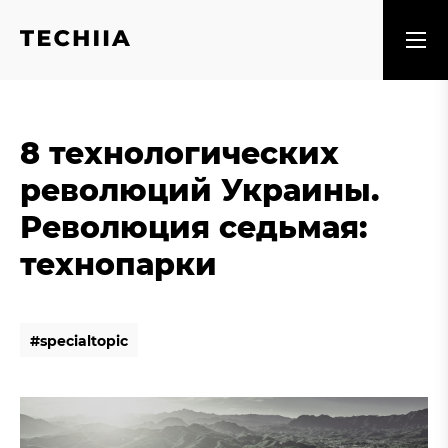
8 технологических
революций Украины.
Революция седьмая:
технопарки
#
s
p
e
c
i
a
l
t
o
p
i
c
#
s
p
e
c
i
a
l
t
o
p
i
c