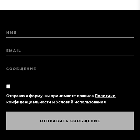
ИМЯ
EMAIL
СООБЩЕНИЕ
Отправляя форму, вы принимаете правила
Политики
конфиденциальности
и
Условий использования
О
Т
П
Р
А
В
И
Т
Ь
С
О
О
Б
Щ
Е
Н
И
Е
О
Т
П
Р
А
В
И
Т
Ь
С
О
О
Б
Щ
Е
Н
И
Е