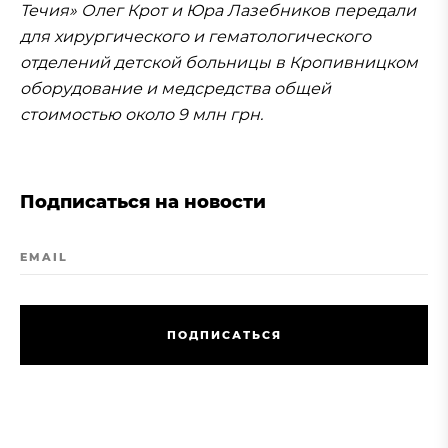
Течия» Олег Крот и Юра Лазебников передали
для хирургического и гематологического
отделений детской больницы в Кропивницком
оборудование и медсредства общей
стоимостью около 9 млн грн.
Подписаться на новости
EMAIL
П
О
Д
П
И
С
А
Т
Ь
С
Я
П
О
Д
П
И
С
А
Т
Ь
С
Я