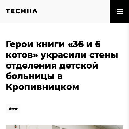
Герои книги «36 и 6
котов» украсили стены
отделения детской
больницы в
Кропивницком
#
c
s
r
#
c
s
r