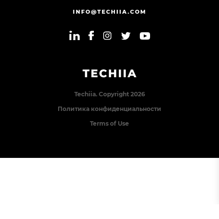
INFO@TECHIIA.COM
Techiia. Copyright 2026
Политика конфиденциальности
Terms of Use
Error: The domain TECHIIA.COM is not authorized to
show the cookie declaration for domain group ID