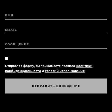
ИМЯ
EMAIL
СООБЩЕНИЕ
Отправляя форму, вы принимаете правила
Политики
конфиденциальности
и
Условий использования
О
Т
П
Р
А
В
И
Т
Ь
С
О
О
Б
Щ
Е
Н
И
Е
О
Т
П
Р
А
В
И
Т
Ь
С
О
О
Б
Щ
Е
Н
И
Е