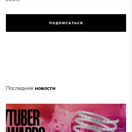
EMAIL
П
О
Д
П
И
С
А
Т
Ь
С
Я
П
О
Д
П
И
С
А
Т
Ь
С
Я
Последние
новости