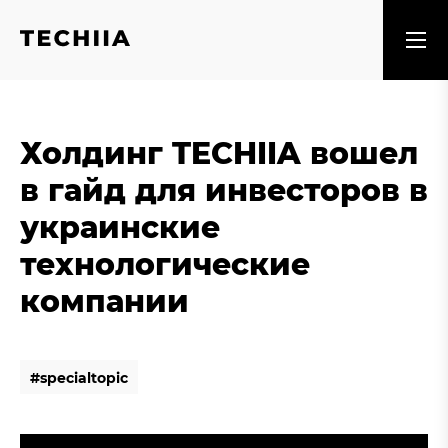
Холдинг TECHIIA вошел
в гайд для инвесторов в
украинские
технологические
компании
#
s
p
e
c
i
a
l
t
o
p
i
c
#
s
p
e
c
i
a
l
t
o
p
i
c