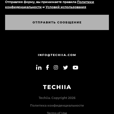
Отправляя форму, вы принимаете правила
Политики
конфиденциальности
и
Условий использования
О
Т
П
Р
А
В
И
Т
Ь
С
О
О
Б
Щ
Е
Н
И
Е
О
Т
П
Р
А
В
И
Т
Ь
С
О
О
Б
Щ
Е
Н
И
Е
INFO@TECHIIA.COM
Techiia. Copyright 2026
Политика конфиденциальности
Terms of Use