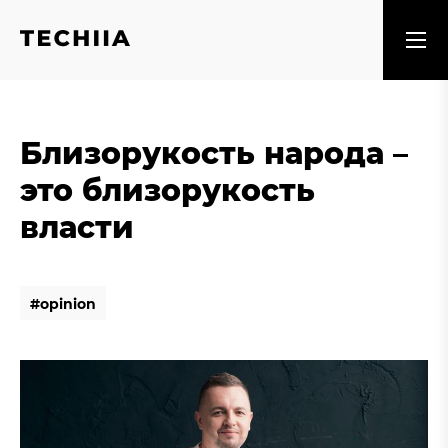
Близорукость народа –
это близорукость
власти
#
o
p
i
n
i
o
n
#
o
p
i
n
i
o
n