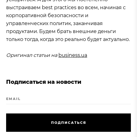
выстраиваем best practices во всем, начиная с
корпоративной безопасности и
управленческих политик, заканчивая
продуктами. Будем брать внешние деньги
только тогда, когда это реально будет актуально.
Оригинал статьи на
business.ua
Подписаться на новости
EMAIL
П
О
Д
П
И
С
А
Т
Ь
С
Я
П
О
Д
П
И
С
А
Т
Ь
С
Я