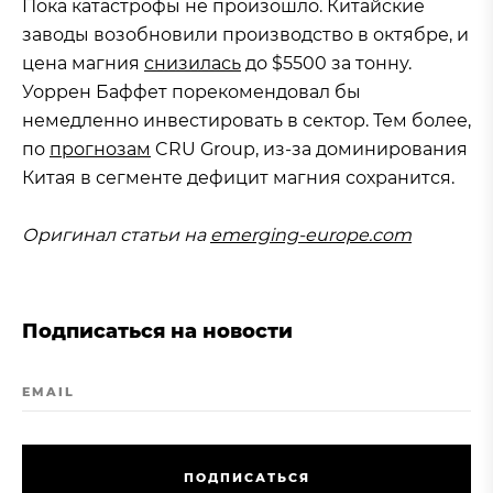
Пока катастрофы не произошло. Китайские
заводы возобновили производство в октябре, и
цена магния
снизилась
до $5500 за тонну.
Уоррен Баффет порекомендовал бы
немедленно инвестировать в сектор. Тем более,
по
прогнозам
CRU Group, из-за доминирования
Китая в сегменте дефицит магния сохранится.
Оригинал статьи на
emerging-europe.com
Подписаться на новости
EMAIL
П
О
Д
П
И
С
А
Т
Ь
С
Я