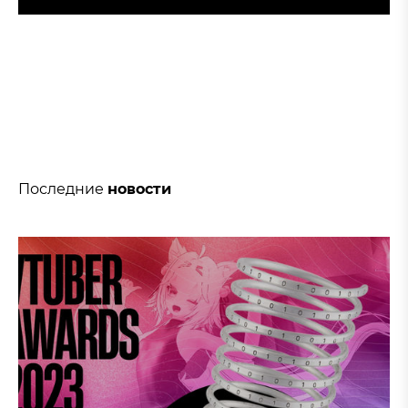
П
О
Д
П
И
С
А
Т
Ь
С
Я
Последние
новости