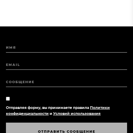
ИМЯ
EMAIL
СООБЩЕНИЕ
Отправляя форму, вы принимаете правила
Политики
конфиденциальности
и
Условий использования
О
Т
П
Р
А
В
И
Т
Ь
С
О
О
Б
Щ
Е
Н
И
Е