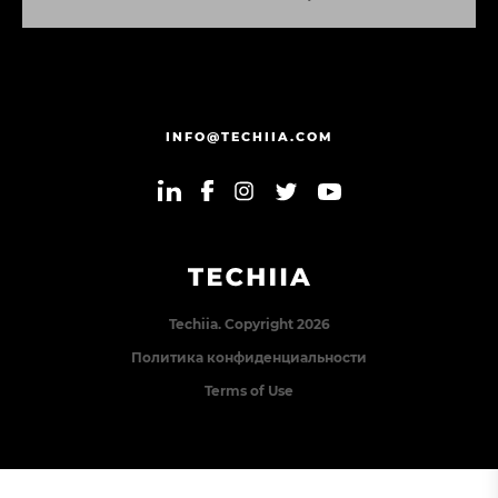
О
Т
П
Р
А
В
И
Т
Ь
С
О
О
Б
Щ
Е
Н
И
Е
INFO@TECHIIA.COM
Techiia. Copyright 2026
Политика конфиденциальности
Terms of Use