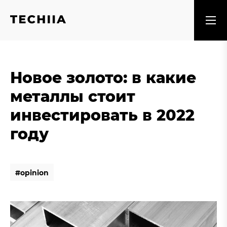
Новое золото: в какие
металлы стоит
инвестировать в 2022
году
#
o
p
i
n
i
o
n
#
o
p
i
n
i
o
n