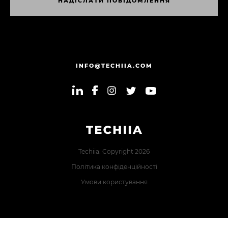
Н
А
Д
І
С
Л
А
Т
И
П
О
В
І
Д
О
М
Л
Е
Н
Н
Я
Н
А
Д
І
С
Л
А
Т
И
П
О
В
І
Д
О
М
Л
Е
Н
Н
Я
INFO@TECHIIA.COM
Techiia. Copyright 2026
Політика конфіденційності
Умови користування
Error: The domain TECHIIA.COM is not authorized to show