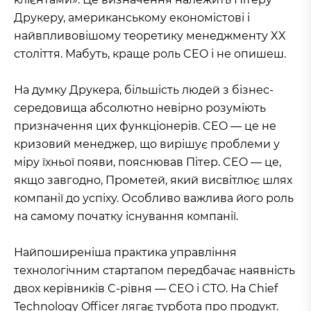
Друкеру, американському економістові і
найвпливовішому теоретику менеджменту XX
століття. Мабуть, краще роль CEO і не опишеш.
На думку Друкера, більшість людей з бізнес-
середовища абсолютно невірно розуміють
призначення цих функціонерів. CEO — це не
кризовий менеджер, що вирішує проблеми у
міру їхньої появи, пояснював Пітер. CEO — це,
якщо завгодно, Прометей, який висвітлює шлях
компанії до успіху. Особливо важлива його роль
на самому початку існування компанії.
Найпоширеніша практика управління
технологічним стартапом передбачає наявність
двох керівників C-рівня — CEO і CTO. На Chief
Technology Officer лягає турбота про продукт.