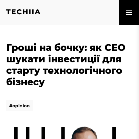
Гроші на бочку: як CEO
шукати інвестиції для
старту технологічного
бізнесу
#
o
p
i
n
i
o
n
#
o
p
i
n
i
o
n