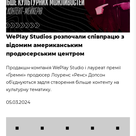
WePlay Studios розпочали співпрацю з
відомим американським
продюсерським центром
Продакшн-компанія WePlay Studio і лауреат премії
«Ґреммі» продюсер Лоуренс «Ренс» Допсон
об’єднуються задля створення більше контенту на
культурну тематику.
05.03.2024