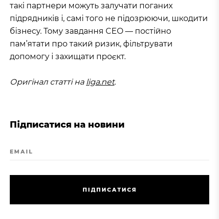
такі партнери можуть залучати поганих
підрядників і, самі того не підозрюючи, шкодити
бізнесу. Тому завдання CEO — постійно
пам’ятати про такий ризик, фільтрувати
допомогу і захищати проєкт.
Оригінал статті на
liga.net
.
Підписатися на новини
EMAIL
П
І
Д
П
И
С
А
Т
И
С
Я
П
І
Д
П
И
С
А
Т
И
С
Я