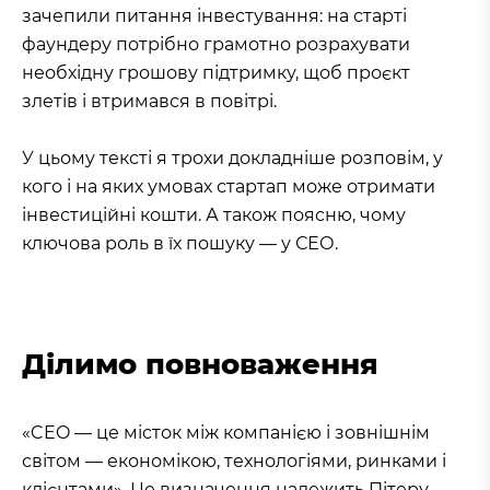
зачепили питання інвестування: на старті
фаундеру потрібно грамотно розрахувати
необхідну грошову підтримку, щоб проєкт
злетів і втримався в повітрі.
У цьому тексті я трохи докладніше розповім, у
кого і на яких умовах стартап може отримати
інвестиційні кошти. А також поясню, чому
ключова роль в їх пошуку — у СЕО.
Ділимо повноваження
«CEO — це місток між компанією і зовнішнім
світом — економікою, технологіями, ринками і
клієнтами». Це визначення належить Пітеру