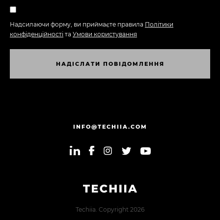
Надсилаючи форму, ви приймаєте правила
Політики
конфіденційності
та
Умови користування
Н
А
Д
І
С
Л
А
Т
И
П
О
В
І
Д
О
М
Л
Е
Н
Н
Я
Н
А
Д
І
С
Л
А
Т
И
П
О
В
І
Д
О
М
Л
Е
Н
Н
Я
INFO@TECHIIA.COM
Techiia. Copyright 2026