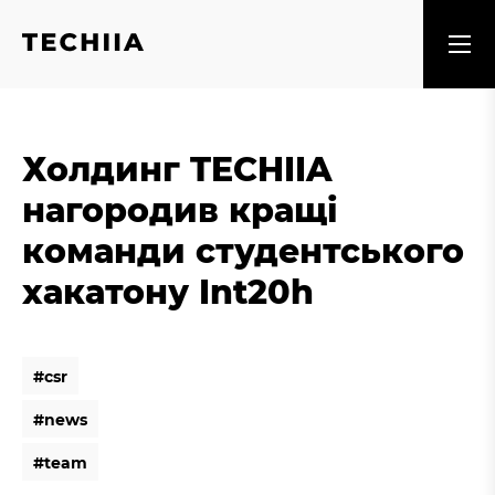
Холдинг TECHIIA
нагородив кращі
команди студентського
хакатону Int20h
#
c
s
r
#
c
s
r
#
n
e
w
s
#
n
e
w
s
#
t
e
a
m
#
t
e
a
m