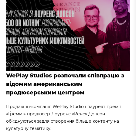
WePlay Studios розпочали співпрацю з
відомим американським
продюсерським центром
Продакшн-компанія WePlay Studio і лауреат премії
«Ґреммі» продюсер Лоуренс «Ренс» Допсон
об’єднуються задля створення більше контенту на
культурну тематику.