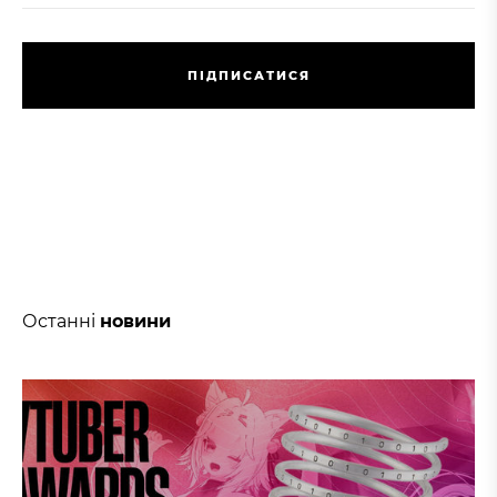
П
І
Д
П
И
С
А
Т
И
С
Я
П
І
Д
П
И
С
А
Т
И
С
Я
Останні
новини