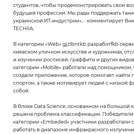
студентов, чтобы продемонстрировать свои во
будущей профессии. Мы рады поддержать таки
украинской ИТ-индустрии», - комментирует Викт
TECHIIA.
В категории «Web» gj,tlbntkb разработfkb се
киевском уличном искусстве и художниках, отсл
и изучении росписей, граффити и других видов
категории «Mobile» работали над помощником, 
создали приложение, которое помогает найти 
спортом, а также мотивирует людей с низкой ф
собой.
В блоке Data Science, основанном на большой
решена проблема классификации. Победители с
категории «Embeded» участники разработали 
работать в диапазоне инфракрасного излучени