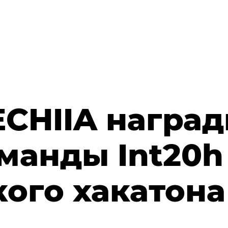
ECHIIA награ
манды Int20h
кого хакатона