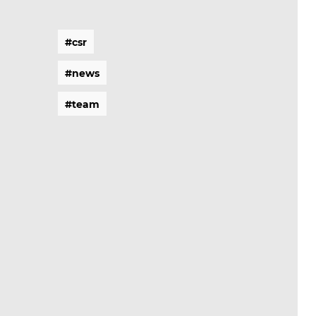
#
c
s
r
#
c
s
r
#
n
e
w
s
#
n
e
w
s
#
t
e
a
m
#
t
e
a
m