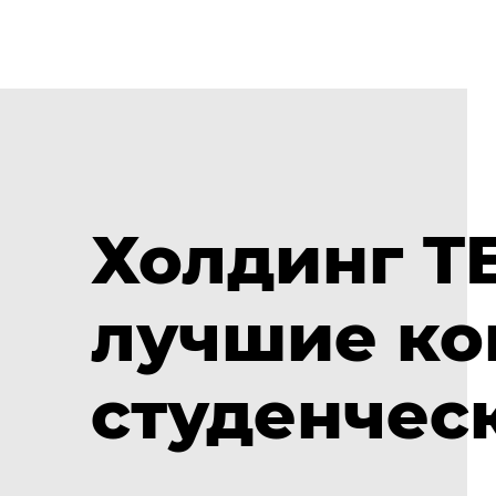
Холдинг T
лучшие ко
студенчес