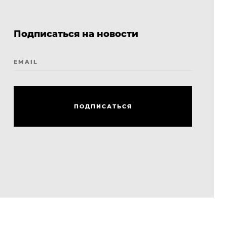
Подписаться на новости
EMAIL
П
О
Д
П
И
С
А
Т
Ь
С
Я
П
О
Д
П
И
С
А
Т
Ь
С
Я