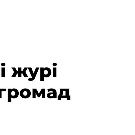
і журі
 громад