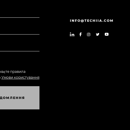
INFO@TECHIIA.COM
маєте правила
а
Умови користування
Д
О
М
Л
Е
Н
Н
Я
Д
О
М
Л
Е
Н
Н
Я