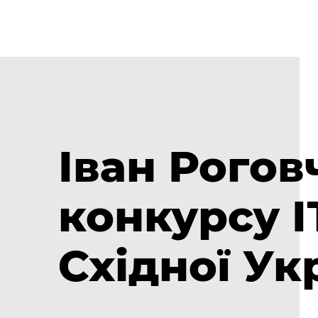
Іван Рогов
конкурсу І
Східної Ук