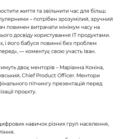
ростити життя та звільнити час для більш
пулярними – потрібен зрозумілий, зручний
ач повинен витрачати мінімум часу на
ього досвіду користування ІТ продуктами.
ах, і його бабуся повинні без проблем
перед», — коментує свою участь Іван.
тимуть двоє менторів – Маріанна Коніна,
евський, Chief Product Officer. Ментори
фінального пітчингу презентацій перед
зації проєкту.
цифрових навичок різних груп населення,
ління.