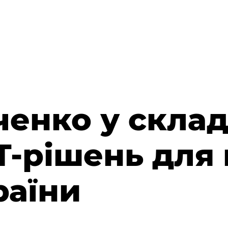
ченко у склад
Т-рішень для
раїни