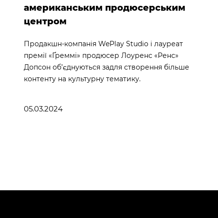
американським продюсерським
центром
Продакшн-компанія WePlay Studio і лауреат
премії «Ґреммі» продюсер Лоуренс «Ренс»
Допсон об’єднуються задля створення більше
контенту на культурну тематику.
05.03.2024