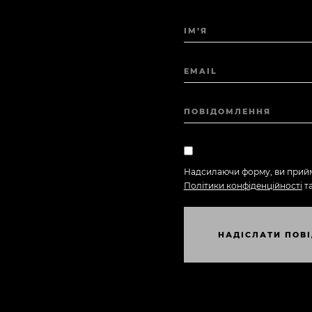
ІМ’Я
EMAIL
ПОВІДОМЛЕННЯ
Надсилаючи форму, ви прий
Політики конфіденційності
т
И
Н
А
Д
І
С
Л
А
Т
И
П
О
В
І
Н
А
Д
І
С
Л
А
Т
И
П
О
В
І