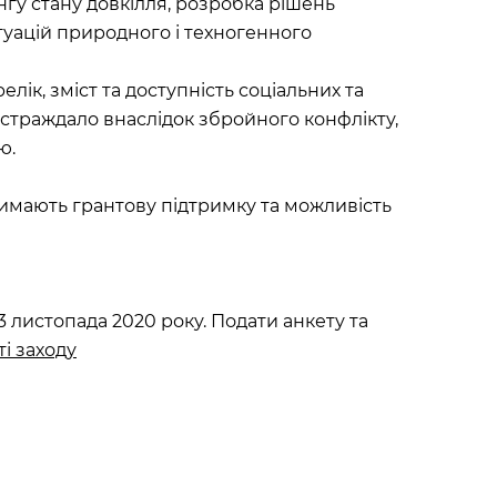
гу стану довкілля, розробка рішень
уацій природного і техногенного
ік, зміст та доступність соціальних та
страждало внаслідок збройного конфлікту,
ю.
имають грантову підтримку та можливість
листопада 2020 року. Подати анкету та
ті заходу