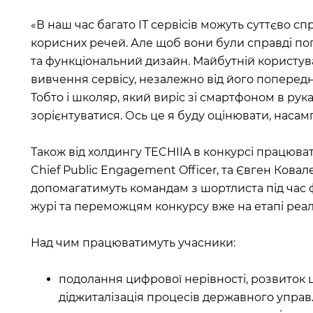
«В наш час багато ІТ сервісів можуть суттєво сп
корисних речей. Але щоб вони були справді по
та функціональний дизайн. Майбутній користув
вивчення сервісу, незалежно від його попередн
Тобто і школяр, який виріс зі смартфоном в рук
зорієнтуватися. Ось це я буду оцінювати, насам
Також від холдингу TECHIIA в конкурсі працюва
Chief Public Engagement Officer, та Євген Ковал
допомагатимуть командам з шортлиста під час 
журі та переможцям конкурсу вже на етапі реалі
Над чим працюватимуть учасники:
подолання цифрової нерівності, розвиток 
діджиталізація процесів державного управ