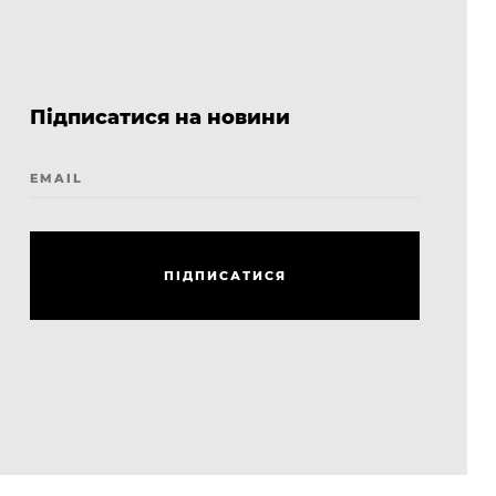
Підписатися на новини
EMAIL
П
І
Д
П
И
С
А
Т
И
С
Я
П
І
Д
П
И
С
А
Т
И
С
Я