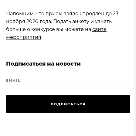
Напомним, что прием заявок продлен до 23
ноября 2020 года. Подать анкету и узнать
больше о конкурсе вы можете на
сайте
мероприятия
.
Подписаться на новости
EMAIL
П
О
Д
П
И
С
А
Т
Ь
С
Я
П
О
Д
П
И
С
А
Т
Ь
С
Я