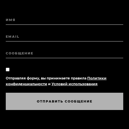
ИМЯ
EMAIL
СООБЩЕНИЕ
Отправляя форму, вы принимаете правила
Политики
конфиденциальности
и
Условий использования
О
Т
П
Р
А
В
И
Т
Ь
С
О
О
Б
Щ
Е
Н
И
Е
О
Т
П
Р
А
В
И
Т
Ь
С
О
О
Б
Щ
Е
Н
И
Е