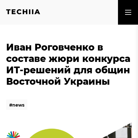
Иван Роговченко в
составе жюри конкурса
ИТ-решений для общин
Восточной Украины
#
n
e
w
s
#
n
e
w
s