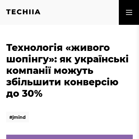
Технологія «живого
шопінгу»: як українські
компанії можуть
збільшити конверсію
до 30%
#
j
m
i
n
d
#
j
m
i
n
d