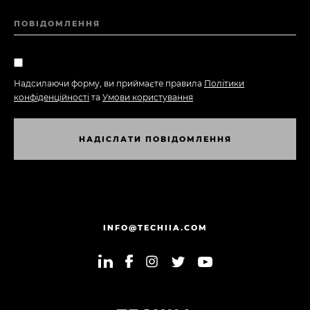
ПОВІДОМЛЕННЯ
Надсилаючи форму, ви приймаєте правила
Політики
конфіденційності
та
Умови користування
Н
А
Д
І
С
Л
А
Т
И
П
О
В
І
Д
О
М
Л
Е
Н
Н
Я
Н
А
Д
І
С
Л
А
Т
И
П
О
В
І
Д
О
М
Л
Е
Н
Н
Я
INFO@TECHIIA.COM