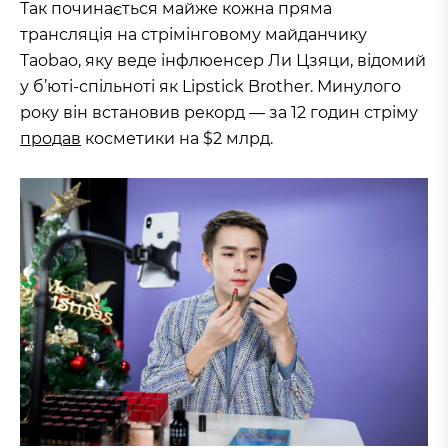
Так починається майже кожна пряма
трансляція на стрімінговому майданчику
Taobao, яку веде інфлюенсер Ли Цзяци, відомий
у б’юті-спільноті як Lipstick Brother. Минулого
року він встановив рекорд — за 12 годин стріму
продав
косметики на $2 млрд.