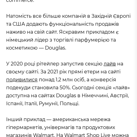
commerce.
Натомість все більше компаній в Західній Європі
та США додають функціональність продажів
наживо на свій сайт. Яскравим прикладом є
німецький лідер з торгівлі парфумерією та
косметикою — Douglas.
У 2020 році рітейлер запустив секцію
лайв
на
своєму сайті. За 2021 рік прямі етери на сайті
подивилися
понад 1,2 млн осіб, а конверсія
подекуди становила 50%. Сьогодні секція «лайв»
доступна на сайтах Douglas в Німеччині, Австрії,
Іспанії, Італії, Румунії, Польщі.
Інший приклад — американська мережа
гіпермаркетів, універмагів та продуктових
магазинів Walmart. На
Walmart Shop Live
можна