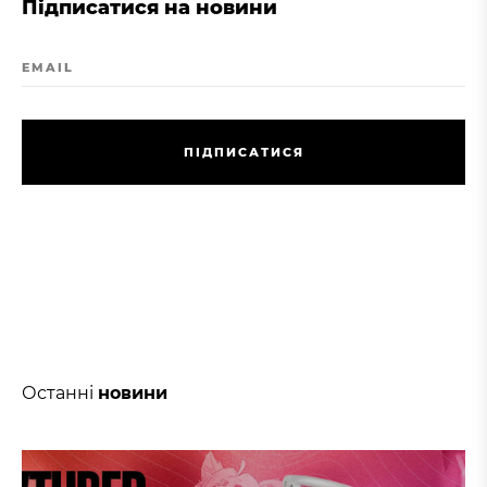
Підписатися на новини
EMAIL
П
І
Д
П
И
С
А
Т
И
С
Я
П
І
Д
П
И
С
А
Т
И
С
Я
Останні
новини