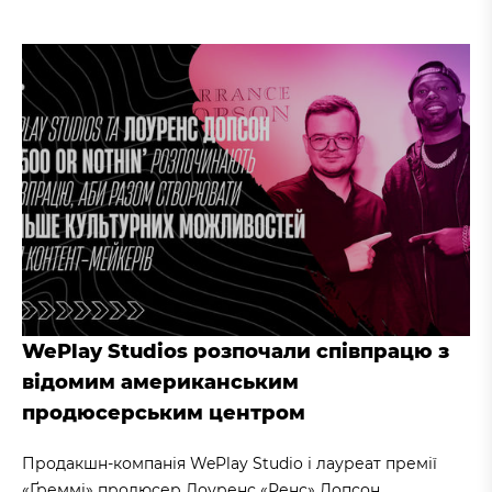
WePlay Studios розпочали співпрацю з
відомим американським
продюсерським центром
Продакшн-компанія WePlay Studio і лауреат премії
«Ґреммі» продюсер Лоуренс «Ренс» Допсон