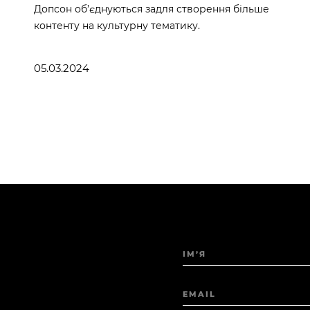
Допсон об’єднуються задля створення більше
контенту на культурну тематику.
05.03.2024
ІМ’Я
EMAIL