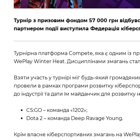
Турнір з призовим фондом 57 000 грн відбувс
партнером події виступила Федерація кіберсп
Турнірна платформа Compete, яка є одним із п
WePlay Winter Heat. Дисциплінами змагань стали C
Взяти участь у турнірі міг будь-який громадянин 
провели в рамках програми розвитку кіберспор
до індустрії та дати їм майданчик для розвитк
CS:GO – команда «1202»;
Dota 2 – команда Deep Ravage Young.
Крім власне кіберспортивних змагань на WePla