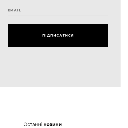
EMAIL
П
І
Д
П
И
С
А
Т
И
С
Я
П
І
Д
П
И
С
А
Т
И
С
Я
Останні
новини