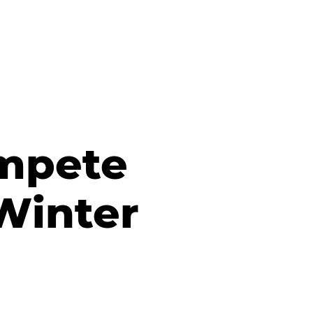
mpete
Winter