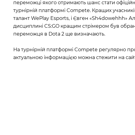
переможці якого отримають шанс стати офіційн
турнірній платформі Compete. Кращих учасникі
талант WePlay Esports, і Євген «Sh4dowehhh» Ал
дисциплині CS:GO кращим стрімером був обрани
переможця в Dota 2 ще визначають.
На турнірній платформі Compete регулярно прох
актуальною інформацією можна стежити на сай