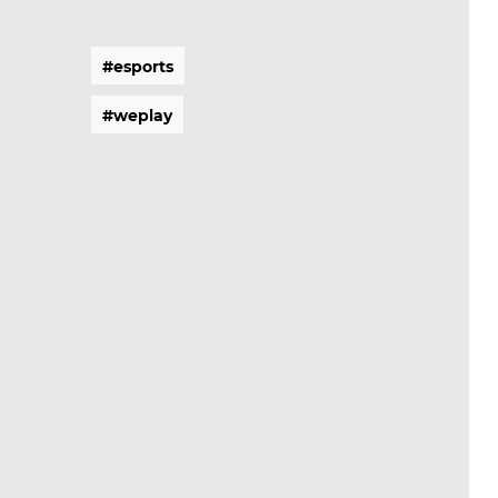
#
e
s
p
o
r
t
s
#
e
s
p
o
r
t
s
#
w
e
p
l
a
y
#
w
e
p
l
a
y