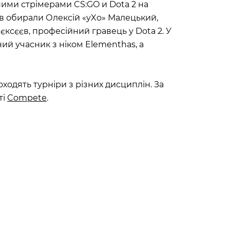
ими стрімерами CS:GO и Dota 2 на
в обирали Олексій «yXo» Малецький,
єксєєв, професійний гравець у Dota 2. У
й учасник з ніком Elementhas, а
одять турніри з різних дисциплін. За
ті
Compete
.