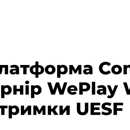
платформа Co
рнір WePlay 
дтримки UESF