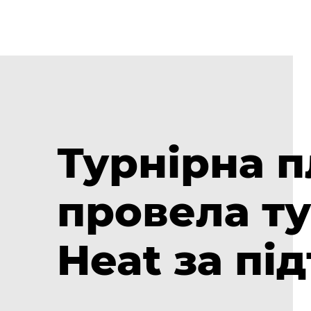
Турнірна 
провела ту
Heat за пі