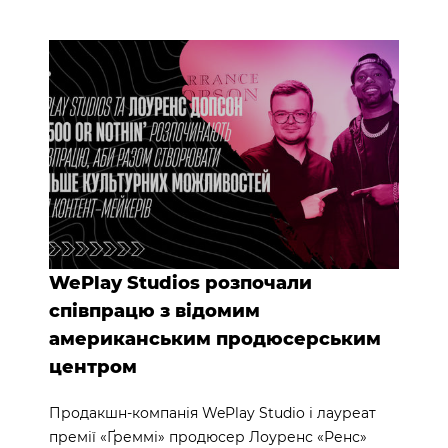
WePlay Studios розпочали
співпрацю з відомим
американським продюсерським
центром
Продакшн-компанія WePlay Studio і лауреат
премії «Ґреммі» продюсер Лоуренс «Ренс»