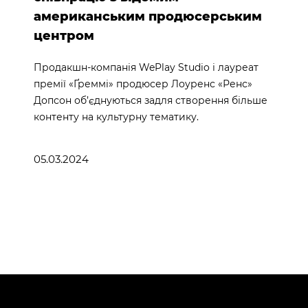
американським продюсерським
центром
Продакшн-компанія WePlay Studio і лауреат
премії «Ґреммі» продюсер Лоуренс «Ренс»
Допсон об’єднуються задля створення більше
контенту на культурну тематику.
05.03.2024