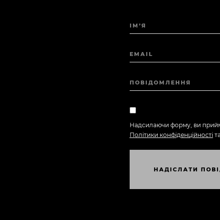
ІМ’Я
EMAIL
ПОВІДОМЛЕННЯ
Надсилаючи форму, ви прий
Політики конфіденційності
т
И
Н
А
Д
І
С
Л
А
Т
И
П
О
В
І
Н
А
Д
І
С
Л
А
Т
И
П
О
В
І