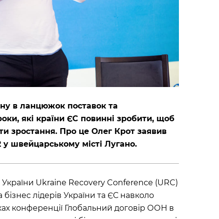
їну в ланцюжок поставок та
ки, які країни ЄС повинні зробити, щоб
ати зростання. Про це Олег Крот заявив
2 у швейцарському місті Лугано.
України Ukraine Recovery Conference (URC)
 бізнес лідерів України та ЄС навколо
ках конференції Глобальний договір ООН в