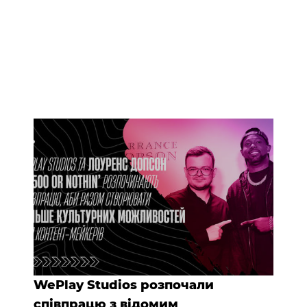
WePlay Studios розпочали
співпрацю з відомим