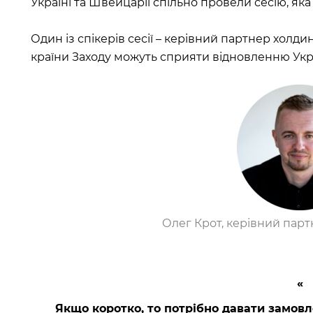
Україні та Швейцарії спільно провели сесію, яка
Один із спікерів сесії – керівний партнер холдин
країни Заходу можуть сприяти відновленню Укра
Олег Крот, керівний парт
Якщо коротко, то потрібно давати замов