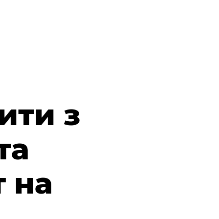
ити з
та
т на