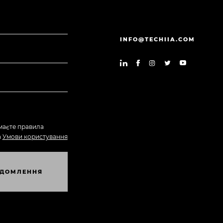
INFO@TECHIIA.COM
маєте правила
а
Умови користування
Д
О
М
Л
Е
Н
Н
Я
Д
О
М
Л
Е
Н
Н
Я