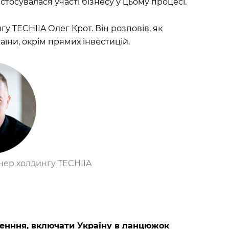
 стосувалася участі бізнесу у цьому процесі.
гу TECHIIA Олег Крот. Він розповів, як
їни, окрім прямих інвестицій.
нер холдингу TECHIIA
ленння, включати Україну в ланцюжок