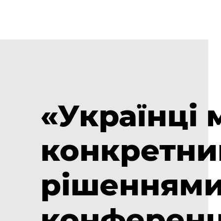
«Українці 
конкретни
рішеннями»
конференці