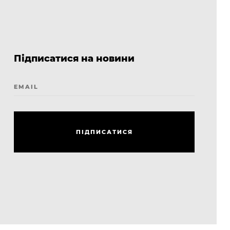
Підписатися на новини
EMAIL
П
І
Д
П
И
С
А
Т
И
С
Я
П
І
Д
П
И
С
А
Т
И
С
Я