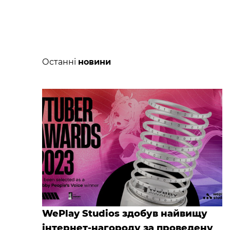
Останні
новини
WePlay Studios здобув найвищу
інтернет-нагороду за проведену