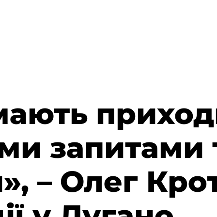
мають приход
ми запитами 
, – Олег Кро
ї у Лугано