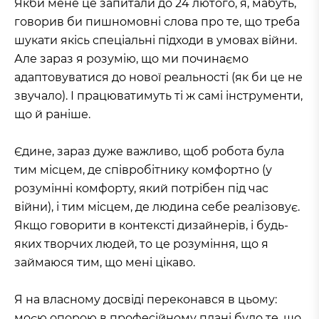
Якби мене це запитали до 24 лютого, я, мабуть,
говорив би пишномовні слова про те, що треба
шукати якісь спеціальні підходи в умовах війни.
Але зараз я розумію, що ми починаємо
адаптовуватися до нової реальності (як би це не
звучало). І працюватимуть ті ж самі інструменти,
що й раніше.
Єдине, зараз дуже важливо, щоб робота була
тим місцем, де співробітнику комфортно (у
розумінні комфорту, який потрібен під час
війни), і тим місцем, де людина себе реалізовує.
Якщо говорити в контексті дизайнерів, і будь-
яких творчих людей, то це розуміння, що я
займаюся тим, що мені цікаво.
Я на власному досвіді переконався в цьому:
моєю опорою в професійному плані було те, що