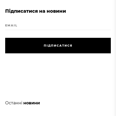
Підписатися на новини
EMAIL
П
І
Д
П
И
С
А
Т
И
С
Я
П
І
Д
П
И
С
А
Т
И
С
Я
Останні
новини