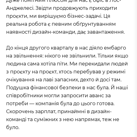
Дуже помітним плюсом для нас є офіс в Лос-
Анджелесі. Звідти продовжують приходити
проєкти, ми вирішуємо бізнес-задачі. Ця
реальна робота є певним обґрунтуванням
наявності дизайн-команди, дає завантаження.
До кінця другого кварталу в нас діяло ембарго
на звільнення: нікого не звільнили. Тільки якщо
людина сама хотіла піти. Ми перекидали людей
з проєкту на проєкт, хтось перебував у режимі
очікування на лаві запасних, дехто й досі там.
Подушка фінансової безпеки в нас була. Й наші
співробітники могли запросити аванс за
потреби — компанія була до цього готова.
Скорочень зарплат, принаймні в дизайн-
команді та суміжних з нею напрямах, теж не
було.