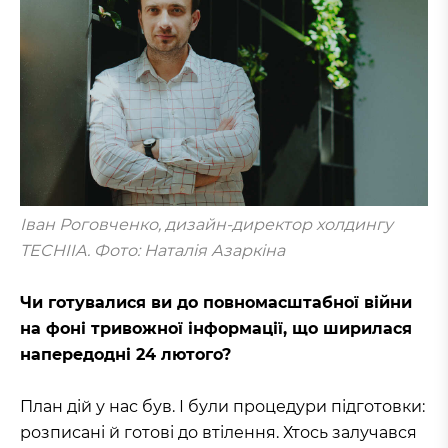
Іван Роговченко, дизайн-директор холдингу
TECHIIA. Фото: Наталія Азаркіна
Чи готувалися ви до повномасштабної війни
на фоні тривожної інформації, що ширилася
напередодні 24 лютого?
План дій у нас був. І були процедури підготовки:
розписані й готові до втілення. Хтось залучався