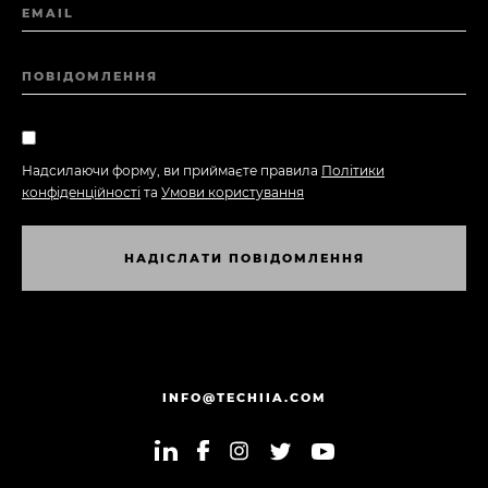
EMAIL
ПОВІДОМЛЕННЯ
Надсилаючи форму, ви приймаєте правила
Політики
конфіденційності
та
Умови користування
Н
А
Д
І
С
Л
А
Т
И
П
О
В
І
Д
О
М
Л
Е
Н
Н
Я
Н
А
Д
І
С
Л
А
Т
И
П
О
В
І
Д
О
М
Л
Е
Н
Н
Я
INFO@TECHIIA.COM