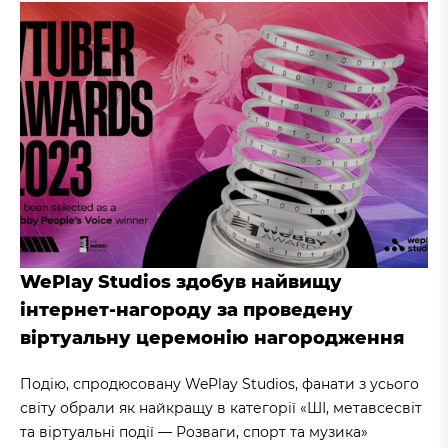
WePlay Studios здобув найвищу
інтернет-нагороду за проведену
віртуальну церемонію нагородження
Подію, спродюсовану WePlay Studios, фанати з усього
світу обрали як найкращу в категорії «ШІ, метавсесвіт
та віртуальні події — Розваги, спорт та музика»