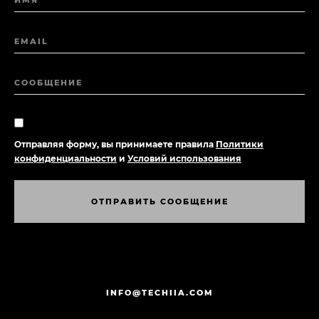
EMAIL
СООБЩЕНИЕ
Отправляя форму, вы принимаете правила
Политики
конфиденциальности
и
Условий использования
О
Т
П
Р
А
В
И
Т
Ь
С
О
О
Б
Щ
Е
Н
И
Е
О
Т
П
Р
А
В
И
Т
Ь
С
О
О
Б
Щ
Е
Н
И
Е
INFO@TECHIIA.COM