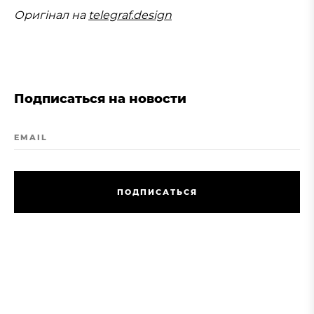
Оригінал на
telegraf.design
Подписаться на новости
EMAIL
П
О
Д
П
И
С
А
Т
Ь
С
Я
П
О
Д
П
И
С
А
Т
Ь
С
Я