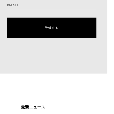
EMAIL
登
録
す
る
登
録
す
る
最新ニュース