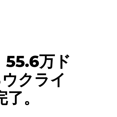
n、55.6万ド
るウクライ
完了。