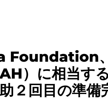
ia Foundatio
万UAH）に相当す
助２回目の準備