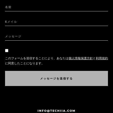
名前
Eメイル
メッセージ
このフォームを送信することにより、あなたは
個人情報保護方針
と
利用規約
に同意したことになります。
メ
ッ
セ
ー
ジ
を
送
信
す
る
メ
ッ
セ
ー
ジ
を
送
信
す
る
INFO@TECHIIA.COM