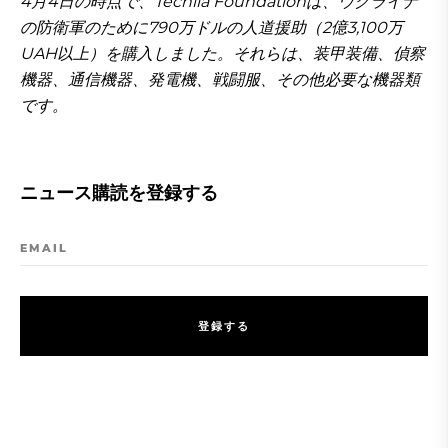
4月4日の時点で、Techiia Foundationは、ウクライナ
の防衛軍のために790万ドルの人道援助（2億3,100万
UAH以上）を購入しました。それらは、装甲装備、偵察
機器、通信機器、発電機、戦闘服、その他必要な機器類
です。
ニュース購読を登録する
EMAIL
登
録
す
る
登
録
す
る