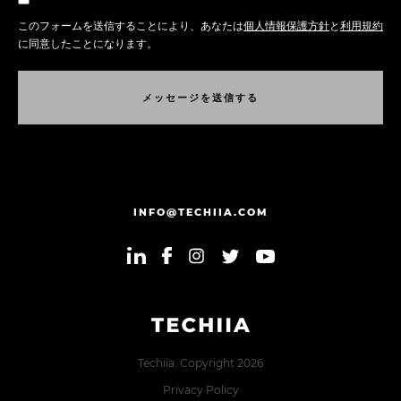
このフォームを送信することにより、あなたは
個人情報保護方針
と
利用規約
に同意したことになります。
メ
ッ
セ
ー
ジ
を
送
信
す
る
メ
ッ
セ
ー
ジ
を
送
信
す
る
INFO@TECHIIA.COM
Techiia. Copyright 2026
Privacy Policy