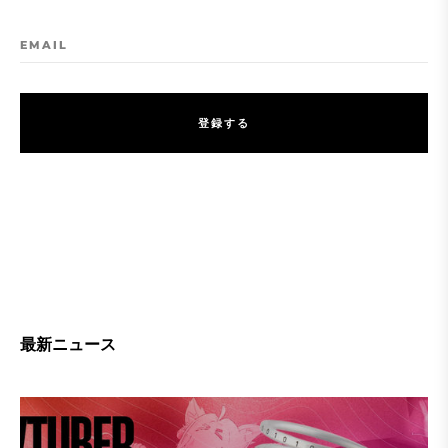
EMAIL
登
録
す
る
登
録
す
る
最新ニュース