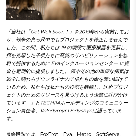
「当社は「Get Well Soon！」を2019年から実施してお
り、戦争の真っ只中でもプロジェクトを停止しませんで
した。この間、私たちは 19 の病院で医療機器を更新し、
癌を克服した子供たちに高質のリハビリテーションを無
料で提供するために Evaインクルージョンセンター に資
金を定期的に提供しました。 癌やその他の重症な病気は
戦争に関わらずウクライナの子供たちの命を奪い続けて
いるため、私たちは私たちの役割を継続し、医療プロジ
ェクトのためのリソースを見つけるよう企業に呼びかけ
ています。」とTECHIIAホールディングのコミュニケー
ション責任者、Volodymyr Dedyshynは語っていま
す。
最終段階では、FoxTrot、Eva、Metro、SoftServe、