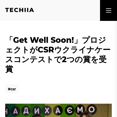
「Get Well Soon!」プロジ
ェクトがCSRウクライナケー
スコンテストで2つの賞を受
賞
#
c
s
r
#
c
s
r