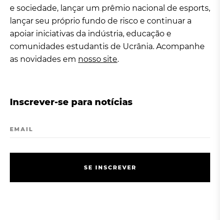
e sociedade, lançar um prêmio nacional de esports,
lançar seu próprio fundo de risco e continuar a
apoiar iniciativas da indústria, educação e
comunidades estudantis de Ucrânia. Acompanhe
as novidades em
nosso site
.
Inscrever-se para notícias
EMAIL
S
E
I
N
S
C
R
E
V
E
R
S
E
I
N
S
C
R
E
V
E
R