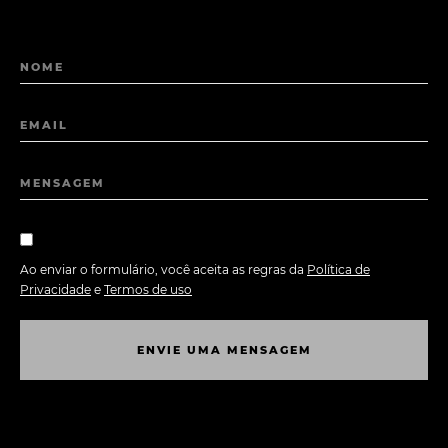
NOME
EMAIL
MENSAGEM
Ao enviar o formulário, você aceita as regras da
Política de
Privacidade
e
Termos de uso
E
N
V
I
E
U
M
A
M
E
N
S
A
G
E
M
E
N
V
I
E
U
M
A
M
E
N
S
A
G
E
M