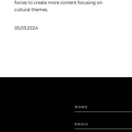
forces to create more content focusing on
cultural themes.
05.03.2024
NOME
EMAIL