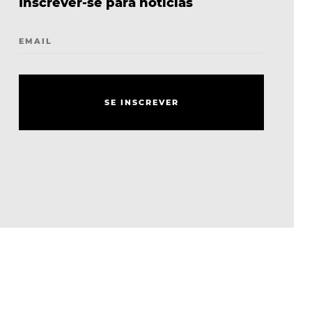
Inscrever-se para notícias
EMAIL
S
E
I
N
S
C
R
E
V
E
R
S
E
I
N
S
C
R
E
V
E
R