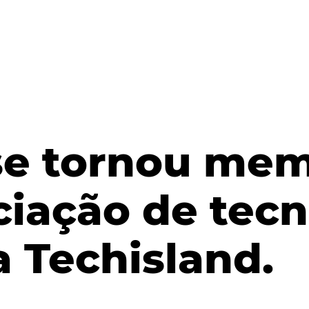
se tornou me
ciação de tecn
a Techisland.