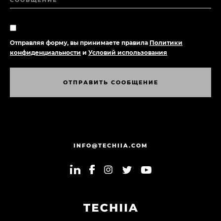
СООБЩЕНИЕ
Отправляя форму, вы принимаете правила
Политики
конфиденциальности
и
Условий использования
О
Т
П
Р
А
В
И
Т
Ь
С
О
О
Б
Щ
Е
Н
И
Е
О
Т
П
Р
А
В
И
Т
Ь
С
О
О
Б
Щ
Е
Н
И
Е
INFO@TECHIIA.COM