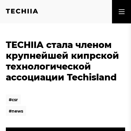
TECHIIA стала членом
крупнейшей кипрской
технологической
ассоциации Techisland
#
c
s
r
#
c
s
r
#
n
e
w
s
#
n
e
w
s