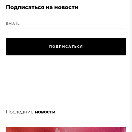
Подписаться на новости
EMAIL
П
О
Д
П
И
С
А
Т
Ь
С
Я
П
О
Д
П
И
С
А
Т
Ь
С
Я
Последние
новости