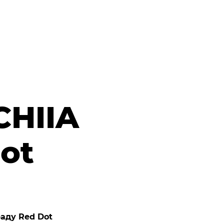
CHIIA
ot