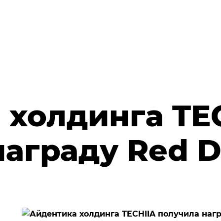
 холдинга TE
награду Red D