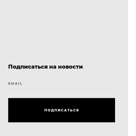
Подписаться на новости
EMAIL
П
О
Д
П
И
С
А
Т
Ь
С
Я
П
О
Д
П
И
С
А
Т
Ь
С
Я