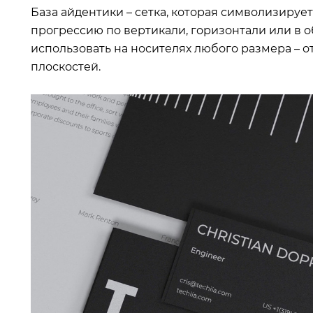
База айдентики – сетка, которая символизируе
прогрессию по вертикали, горизонтали или в о
использовать на носителях любого размера – о
плоскостей.