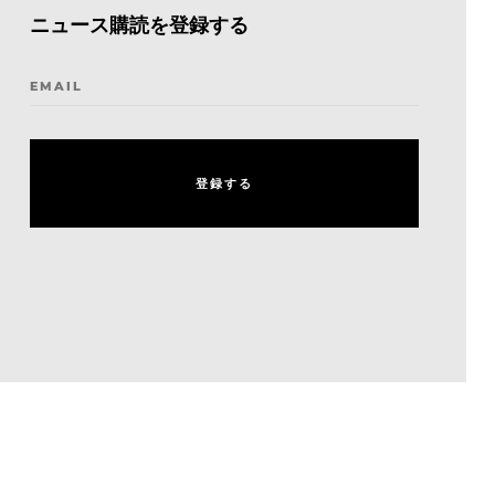
ニュース購読を登録する
EMAIL
登
録
す
る
登
録
す
る