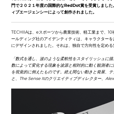
門で２０２１年度の国際的なRedDot賞を受賞しました。ア
ィブエージェンシーによって創作されました。
TECHIIAは、eスポーツから農業技術、軽工業まで、
ールディング社のアイデンティティは、キャラクターを
にデザインされました。それは、独自で方向性を定める
「数式を通し、波のような柔軟性をスタイリッシュに描
数によって変化する現象を波源と相対的に動く観測者に
を視覚的に例えたものです。絶え間ない動きと発展、テ
と、The Sense Itのクリエイティブディレクター、Alexa