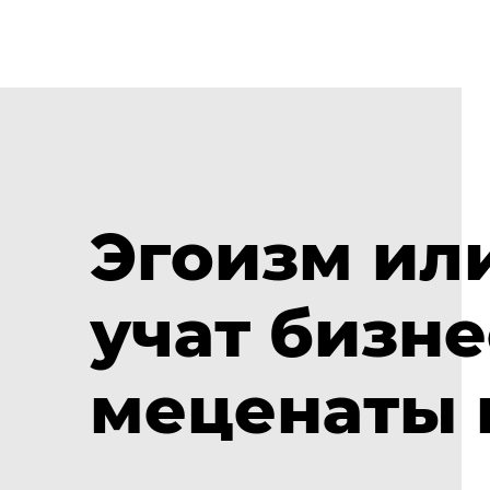
Эгоизм ил
учат бизн
меценаты 