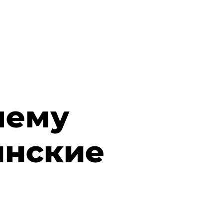
чему
инские