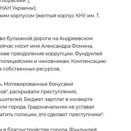
ябрьский");
НАН Украины);
ким корпусом (желтый корпус КНУ им. Т.
тво булыжной дороги на Андреевском
 сейчас носит имя Александра Фомина,
также преодоление коррупции. Фундуклей
 полицейским и чиновникам. Компенсацию
з собственных ресурсов.
сть. Мотивированные бонусами
ов", раскрывали преступления,
ушителей. Бюджет зарплат в конверте
ли города. Градоначальник не уставал
атить полиции, это сделают преступники".
и в благоустройстве города. Фундуклей