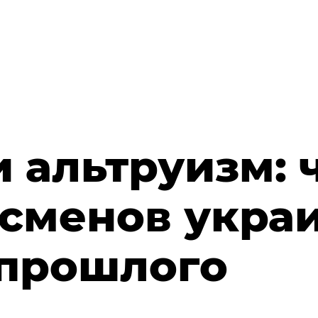
и альтруизм: 
есменов укра
прошлого