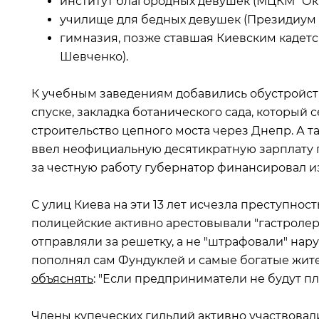
институт благородных девушек (МЦКМ "Окт
училище для бедных девушек (Президиум 
гимназия, позже ставшая Киевским кадетс
Шевченко).
К учебным заведениям добавились обустройс
спуске, закладка ботанического сада, который
строительство цепного моста через Днепр. А 
ввел неофициальную десятикратную зарплату
за честную работу губернатор финансировал и
С улиц Киева на эти 13 лет исчезла преступно
полицейские активно арестовывали "гастролер
отправляли за решетку, а не "штрафовали" нар
пополнял сам Фундуклей и самые богатые жите
объяснять
: "Если предприниматели не будут пл
Члены купеческих гильдий активно участвовал