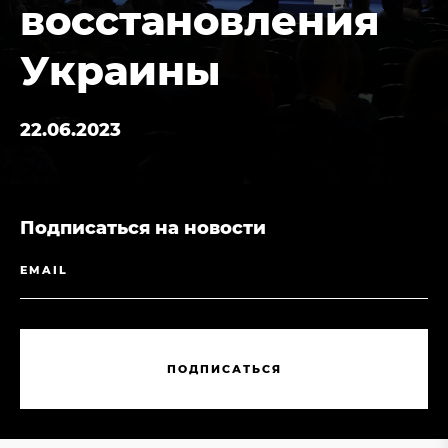
восстановления
Украины
22.06.2023
Подписаться на новости
П
О
Д
П
И
С
А
Т
Ь
С
Я
П
О
Д
П
И
С
А
Т
Ь
С
Я