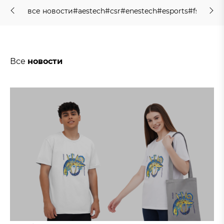
в
с
е
н
о
в
о
с
т
и
#
a
e
s
t
e
c
h
#
c
s
r
#
e
n
e
s
t
e
c
h
#
e
s
p
o
r
t
s
#
f
s
h
o
l
d
i
n
в
с
е
н
о
в
о
с
т
и
#
a
e
s
t
e
c
h
#
c
s
r
#
e
n
e
s
t
e
c
h
#
e
s
p
o
r
t
s
#
f
s
h
o
l
d
i
n
Все
новости