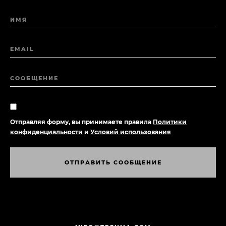
ИМЯ
EMAIL
СООБЩЕНИЕ
Отправляя форму, вы принимаете правила
Политики
конфиденциальности
и
Условий использования
О
Т
П
Р
А
В
И
Т
Ь
С
О
О
Б
Щ
Е
Н
И
Е
О
Т
П
Р
А
В
И
Т
Ь
С
О
О
Б
Щ
Е
Н
И
Е