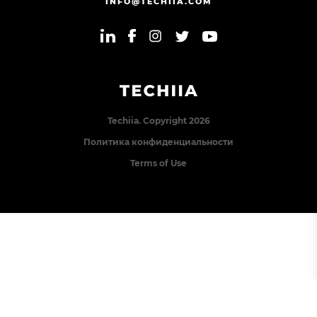
INFO@TECHIIA.COM
Techiia. Copyright 2026
Политика конфиденциальности
Terms of Use
Error: The domain TECHIIA.COM is not authorized to
show the cookie declaration for domain group ID
8171e5f2-2910-48e5-ac77-b213f22f7493. Please add it to