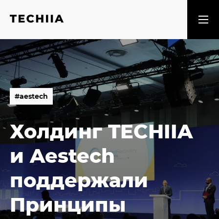
#
a
e
s
t
e
c
h
#
a
e
s
t
e
c
h
Холдинг TECHIIA
и Aestech
поддержали
Принципы