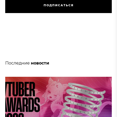
П
О
Д
П
И
С
А
Т
Ь
С
Я
П
О
Д
П
И
С
А
Т
Ь
С
Я
Последние
новости