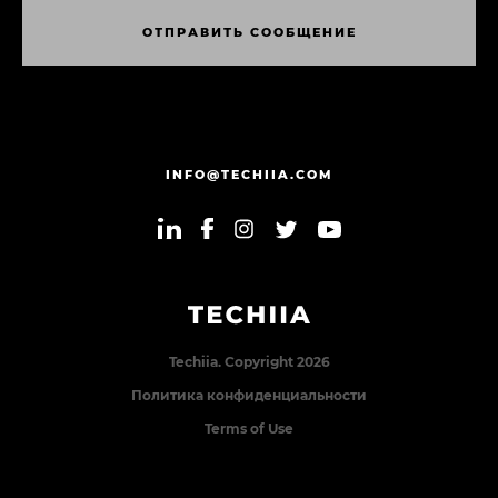
О
Т
П
Р
А
В
И
Т
Ь
С
О
О
Б
Щ
Е
Н
И
Е
О
Т
П
Р
А
В
И
Т
Ь
С
О
О
Б
Щ
Е
Н
И
Е
INFO@TECHIIA.COM
Techiia. Copyright 2026
Политика конфиденциальности
Terms of Use