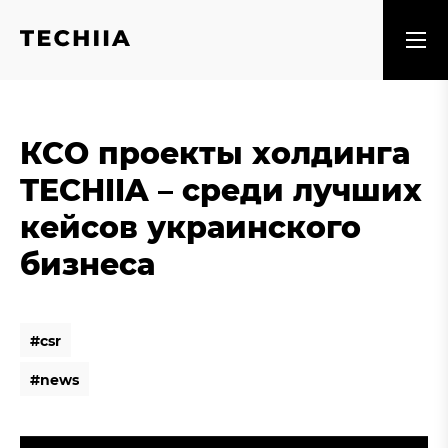
КСО проекты холдинга
TECHIIA – среди лучших
кейсов украинского
бизнеса
#
c
s
r
#
c
s
r
#
n
e
w
s
#
n
e
w
s