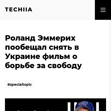
Роланд Эммерих
пообещал снять в
Украине фильм о
борьбе за свободу
#
s
p
e
c
i
a
l
t
o
p
i
c
#
s
p
e
c
i
a
l
t
o
p
i
c