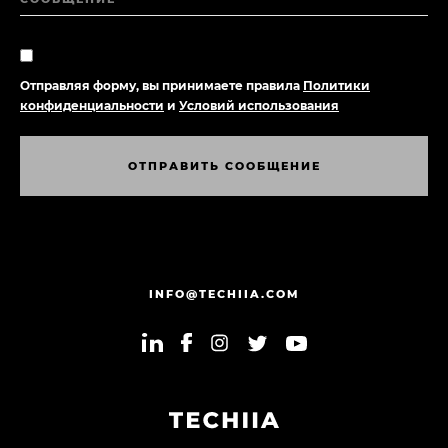
Отправляя форму, вы принимаете правила
Политики
конфиденциальности
и
Условий использования
О
Т
П
Р
А
В
И
Т
Ь
С
О
О
Б
Щ
Е
Н
И
Е
О
Т
П
Р
А
В
И
Т
Ь
С
О
О
Б
Щ
Е
Н
И
Е
INFO@TECHIIA.COM