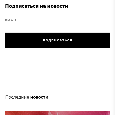
Подписаться на новости
EMAIL
П
О
Д
П
И
С
А
Т
Ь
С
Я
П
О
Д
П
И
С
А
Т
Ь
С
Я
Последние
новости