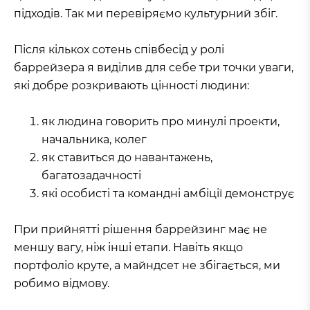
підходів. Так ми перевіряємо культурний збіг.
Після кількох сотень співбесід у ролі
баррейзера я виділив для себе три точки уваги,
які добре розкривають цінності людини:
як людина говорить про минулі проекти,
начальника, колег
як ставиться до навантажень,
багатозадачності
які особисті та командні амбіції демонструє
При прийнятті рішення баррейзинг має не
меншу вагу, ніж інші етапи. Навіть якщо
портфоліо круте, а майндсет не збігається, ми
робимо відмову.