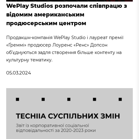
WePlay Studios розпочали співпрацю з
відомим американським
продюсерським центром
Продакшн-компанія WePlay Studio і лауреат премії
«Ґреммі» продюсер Лоуренс «Ренс» Допсон
об’єднуються задля створення більше контенту на
культурну тематику.
05.03.2024