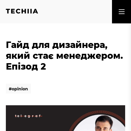
Гайд для дизайнера,
який стає менеджером.
Епізод 2
#
o
p
i
n
i
o
n
#
o
p
i
n
i
o
n