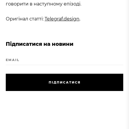
говорити в наступному епізоді.
Оригінал статті:
Telegraf.design
.
Підписатися на новини
EMAIL
П
І
Д
П
И
С
А
Т
И
С
Я
П
І
Д
П
И
С
А
Т
И
С
Я