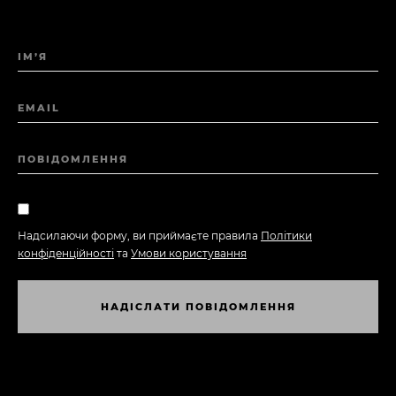
ІМ’Я
EMAIL
ПОВІДОМЛЕННЯ
Надсилаючи форму, ви приймаєте правила
Політики
конфіденційності
та
Умови користування
Н
А
Д
І
С
Л
А
Т
И
П
О
В
І
Д
О
М
Л
Е
Н
Н
Я
Н
А
Д
І
С
Л
А
Т
И
П
О
В
І
Д
О
М
Л
Е
Н
Н
Я