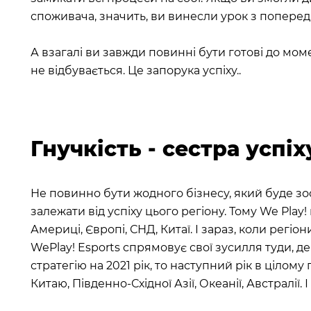
споживача, значить, ви винесли урок з поперед
А взагалі ви завжди повинні бути готові до мом
не відбувається. Це запорука успіху..
Гнучкість - сестра успіх
Не повинно бути жодного бізнесу, який буде зо
залежати від успіху цього регіону. Тому We Play
Америці, Європі, СНД, Китаї. І зараз, коли регі
WePlay! Esports спрямовує свої зусилля туди, д
стратегію на 2021 рік, то наступний рік в ціло
Китаю, Південно-Східної Азії, Океанії, Австралії