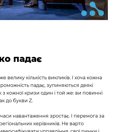
ко падає
 велику кількість викликів. І хоча кожна
проможність падає, зупиняються деякі
 з кожної кризи один і той же: ви повинні
так до букви Z.
і часи навантаження зростає. І перемога за
егіональних керівників. Не варто
иверсифікувати управління, свої ринки і