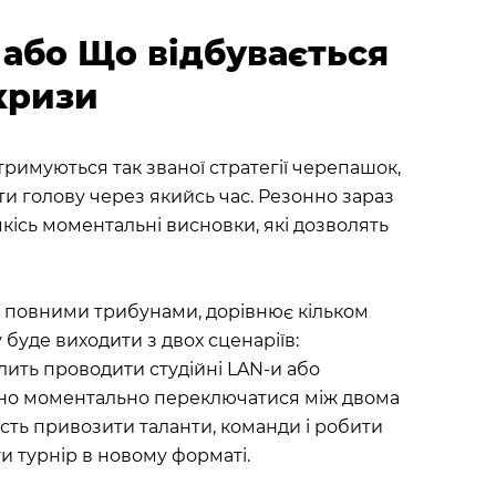
 або Що відбувається
 кризи
отримуються так званої стратегії черепашок,
ути голову через якийсь час. Резонно зараз
кісь моментальні висновки, які дозволять
 з повними трибунами, дорівнює кільком
у буде виходити з двох сценаріїв:
лить проводити студійні LAN-и або
ично моментально переключатися між двома
ть привозити таланти, команди і робити
ти турнір в новому форматі.