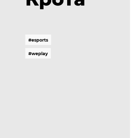
#
e
s
p
o
r
t
s
#
e
s
p
o
r
t
s
#
w
e
p
l
a
y
#
w
e
p
l
a
y