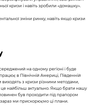
ньої кризи і навіть зробили «домашку».
ентальної зміни ринку, навіть якщо кризи
у
середжений на одному регіоні і буде
! працює в Північній Америці, Південній
они виходять з кризи різними методами,
е це найбільш актуально. Якщо брати нашу
му повинен був проходити під прапором
. І зараз ми прискорюємо ці плани.