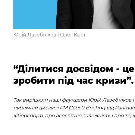
Юрій Лазебніков і Олег Крот
“Ділитися досвідом - ц
зробити під час кризи”.
Так вирішили наші фаундери
Юрій Лазебніков
і
публічній дискусії PM GO 5.0 Briefing від Parima
кіберспорті, про всесвітню залежність і про те,