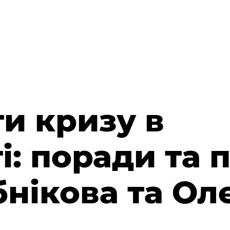
и кризу в
і: поради та 
нікова та Ол