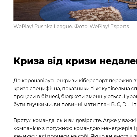
WePlay! Pushka League. Фото: WePlay! Esports
Криза від кризи недале
До коронавірусної кризи кіберспорт пережив вже
криза специфічна, показники ті ж: купівельна с
процеси в бізнесі, бюджети зменшуються. І урок
бути гнучкими, ви повинні мати план B, С, D ... і 
Врятує команда, якій ви довіряєте. Адже у важк
компанією з потужною командою менеджерів і р
замикати всі процеси на собі. Якщо ви змогли д