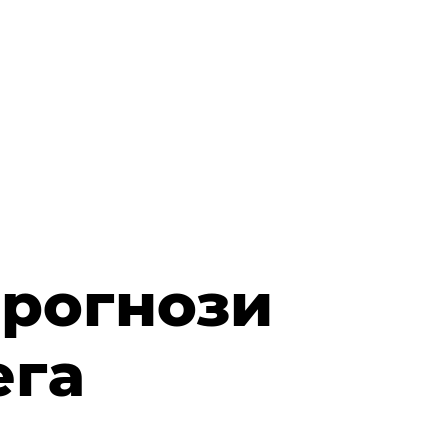
прогнози
ега