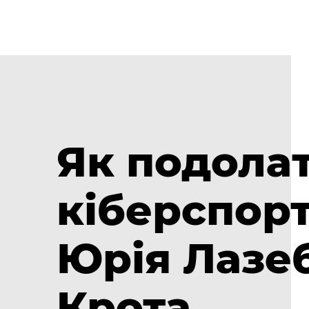
Як подолат
кіберспорт
Юрія Лазеб
Крота