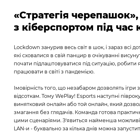
«Стратегія черепашок»,
з кіберспортом під час
Lockdown занурив весь світ в шок, і зараз всі д
які сховалися в свій панцир в очікуванні висун
почати підлаштовуватися під ситуацію, робити я
працювати в світі з пандемією.
Імовірність того, що незабаром дозволять ігри
відсоткам. Тому WePlay! Esports наступні піврок
винятковий онлайн або той онлайн, який дозво
змагання без глядачів. Команда готова практ
цими сценаріями. З'явиться найменша можливіс
LAN-и - буквально за кілька днів можна запусти