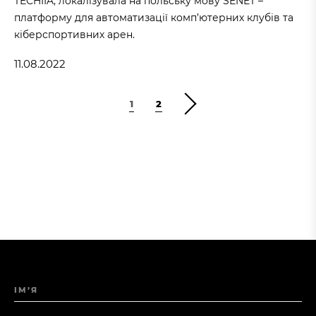
TECHIIA, локалізувала на польську мову SENET –
платформу для автоматизації комп’ютерних клубів та
кіберспортивних арен.
11.08.2022
1
2
ІМ’Я