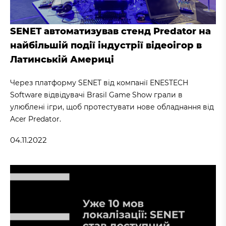
SENET автоматизував стенд Predator на
найбільшій події індустрії відеоігор в
Латинській Америці
Через платформу SENET від компанії ENESTECH
Software відвідувачі Brasil Game Show грали в
улюблені ігри, щоб протестувати нове обладнання від
Acer Predator.
04.11.2022