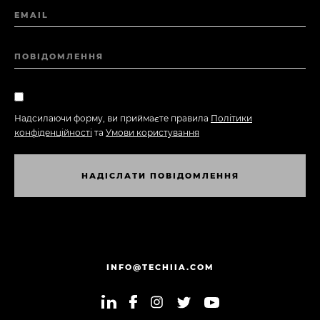
EMAIL
ПОВІДОМЛЕННЯ
Надсилаючи форму, ви приймаєте правила
Політики
конфіденційності
та
Умови користування
Н
А
Д
І
С
Л
А
Т
И
П
О
В
І
Д
О
М
Л
Е
Н
Н
Я
Н
А
Д
І
С
Л
А
Т
И
П
О
В
І
Д
О
М
Л
Е
Н
Н
Я
INFO@TECHIIA.COM