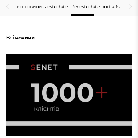
в
с
і
н
о
в
и
н
и
#
a
e
s
t
e
c
h
#
c
s
r
#
e
n
e
s
t
e
c
h
#
e
s
p
o
r
t
s
#
f
s
h
o
l
d
i
n
g
в
с
і
н
о
в
и
н
и
#
a
e
s
t
e
c
h
#
c
s
r
#
e
n
e
s
t
e
c
h
#
e
s
p
o
r
t
s
#
f
s
h
o
l
d
i
n
g
Всі
новини