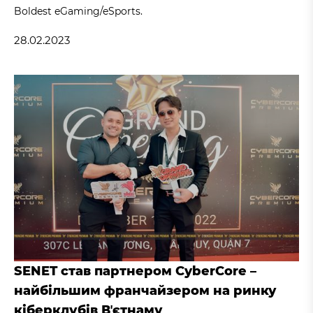
Boldest eGaming/eSports.
28.02.2023
SENET став партнером CyberCore –
найбільшим франчайзером на ринку
кіберклубів Вʼєтнаму