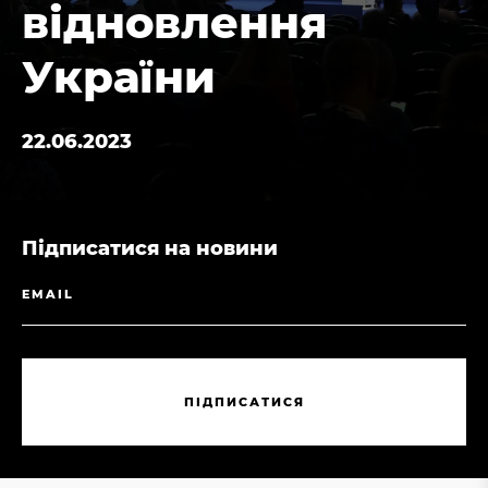
відновлення
України
22.06.2023
Підписатися на новини
П
І
Д
П
И
С
А
Т
И
С
Я
П
І
Д
П
И
С
А
Т
И
С
Я