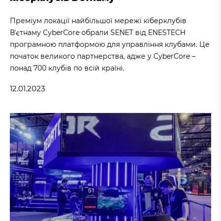
Преміум локації найбільшої мережі кіберклубів
Вʼєтнаму CyberCore обрали SENET від ENESTECH
програмною платформою для управління клубами. Це
початок великого партнерства, адже у CyberCore –
понад 700 клубів по всій країні.
12.01.2023