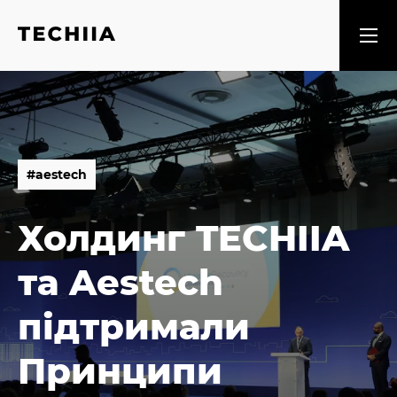
#
a
e
s
t
e
c
h
#
a
e
s
t
e
c
h
Холдинг TECHIIA
та Aestech
підтримали
Принципи