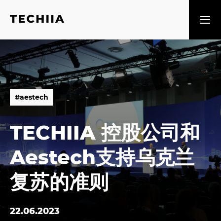
#
a
e
s
t
e
c
h
#
a
e
s
t
e
c
h
TECHIIA 控股公司和
Aestech支持乌克兰
复苏的准则
22.06.2023