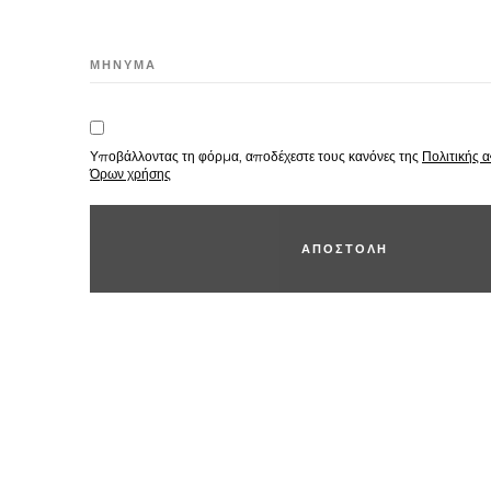
ΜΗΝΥΜΑ
Υποβάλλοντας τη φόρμα, αποδέχεστε τους κανόνες της
Πολιτικής 
Όρων χρήσης
Α
Π
Ο
Σ
Τ
Ο
Λ
Η
Α
Π
Ο
Σ
Τ
Ο
Λ
Η