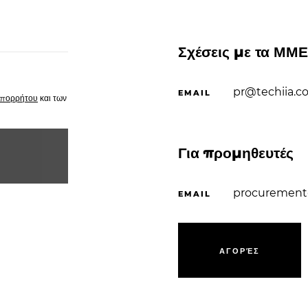
Σχέσεις με τα ΜΜΕ
pr@techiia.c
EMAIL
απορρήτου
και των
Για προμηθευτές
procurement
EMAIL
Α
Γ
Ο
Ρ
Έ
Σ
Α
Γ
Ο
Ρ
Έ
Σ