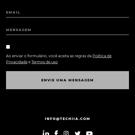
EMAIL
MENSAGEM
Ao enviar o formulário, você aceita as regras da
Política de
Privacidade
e
Termos de uso
E
N
V
I
E
U
M
A
M
E
N
S
A
G
E
M
E
N
V
I
E
U
M
A
M
E
N
S
A
G
E
M
INFO@TECHIIA.COM