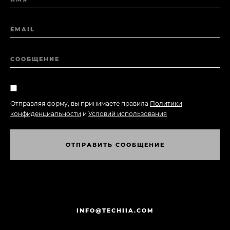
EMAIL
СООБЩЕНИЕ
Отправляя форму, вы принимаете правила
Политики
конфиденциальности
и
Условий использования
О
Т
П
Р
А
В
И
Т
Ь
С
О
О
Б
Щ
Е
Н
И
Е
О
Т
П
Р
А
В
И
Т
Ь
С
О
О
Б
Щ
Е
Н
И
Е
INFO@TECHIIA.COM