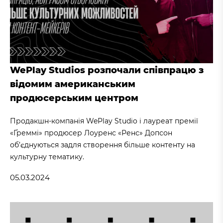
WePlay Studios розпочали співпрацю з
відомим американським
продюсерським центром
Продакшн-компанія WePlay Studio і лауреат премії
«Ґреммі» продюсер Лоуренс «Ренс» Допсон
об’єднуються задля створення більше контенту на
культурну тематику.
05.03.2024