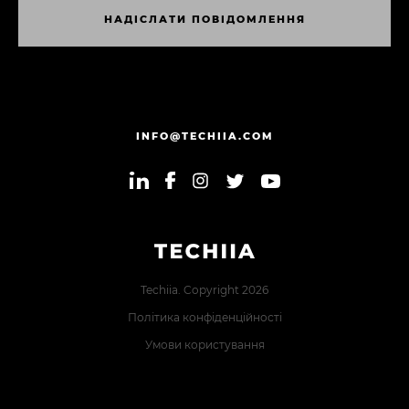
Н
А
Д
І
С
Л
А
Т
И
П
О
В
І
Д
О
М
Л
Е
Н
Н
Я
Н
А
Д
І
С
Л
А
Т
И
П
О
В
І
Д
О
М
Л
Е
Н
Н
Я
INFO@TECHIIA.COM
Techiia. Copyright 2026
Політика конфіденційності
Умови користування