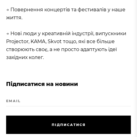
→ Повернення концертів та фестивалів у наше
життя.
→ Нові люди у креативній індустрії, випускники
Projector, KAMA, Skvot тощо, які все більше
створюють своє, а не просто адаптують ідеї
західних колег.
Підписатися на новини
EMAIL
П
І
Д
П
И
С
А
Т
И
С
Я
П
І
Д
П
И
С
А
Т
И
С
Я