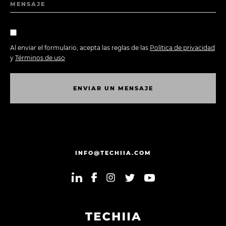
MENSAJE
Al enviar el formulario, acepta las reglas de las
Política de privacidad
y
Términos de uso
E
N
V
I
A
R
U
N
M
E
N
S
A
J
E
E
N
V
I
A
R
U
N
M
E
N
S
A
J
E
INFO@TECHIIA.COM