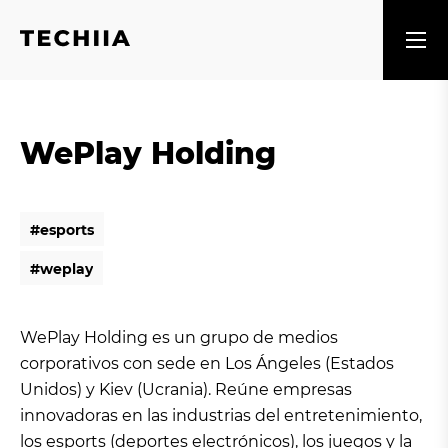
WePlay Holding
#
e
s
p
o
r
t
s
#
e
s
p
o
r
t
s
#
w
e
p
l
a
y
#
w
e
p
l
a
y
WePlay Holding es un grupo de medios
corporativos con sede en Los Ángeles (Estados
Unidos) y Kiev (Ucrania). Reúne empresas
innovadoras en las industrias del entretenimiento,
los esports (deportes electrónicos), los juegos y la