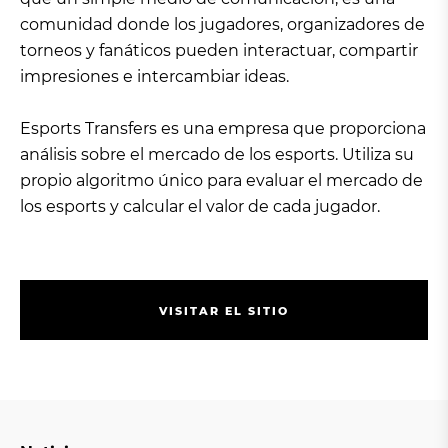
comunidad donde los jugadores, organizadores de
torneos y fanáticos pueden interactuar, compartir
impresiones e intercambiar ideas.
Esports Transfers es una empresa que proporciona
análisis sobre el mercado de los esports. Utiliza su
propio algoritmo único para evaluar el mercado de
los esports y calcular el valor de cada jugador.
V
I
S
I
T
A
R
E
L
S
I
T
I
O
V
I
S
I
T
A
R
E
L
S
I
T
I
O