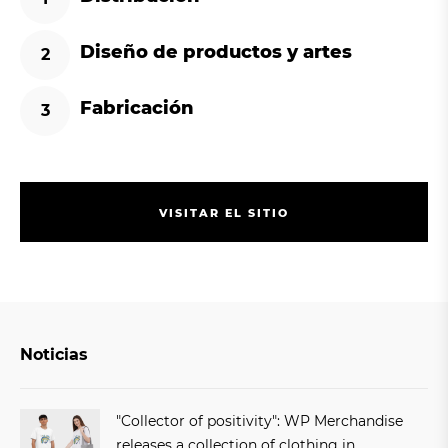
Diseño de productos y artes
Fabricación
V
I
S
I
T
A
R
E
L
S
I
T
I
O
V
I
S
I
T
A
R
E
L
S
I
T
I
O
Noticias
"Collector of positivity": WP Merchandise
releases a collection of clothing in