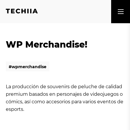
WP Merchandise!
#
w
p
m
e
r
c
h
a
n
d
i
s
e
#
w
p
m
e
r
c
h
a
n
d
i
s
e
La producción de souvenirs de peluche de calidad
premium basados en personajes de videojuegos o
cómics, así como accesorios para varios eventos de
esports.