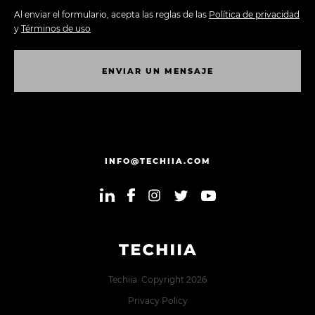
Al enviar el formulario, acepta las reglas de las
Política de privacidad
y
Términos de uso
E
N
V
I
A
R
U
N
M
E
N
S
A
J
E
E
N
V
I
A
R
U
N
M
E
N
S
A
J
E
INFO@TECHIIA.COM
Techiia. Copyright 2026
Privacy Policy